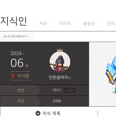
지식인
자유
이미지
동영상
건의
(구) 지식인 바로가기
2026
06
월
지식왕
인문@하자
님
답변
7511
보기
추천
3709