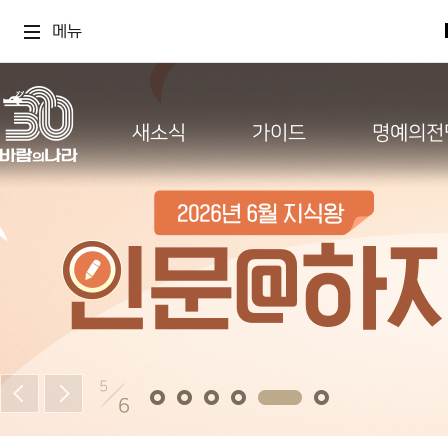
메뉴
새소식
가이드
명예의전
5
6