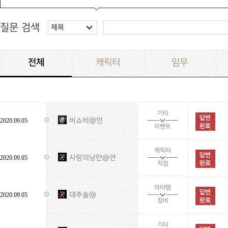
질문 검색
제목
전체
캐릭터
임무
기타
비쇼비@연
2020.09.05
이벤트
캐릭터
사랑의낭만@연
2020.09.05
직업
아이템
대주술@
2020.09.05
장비
기타