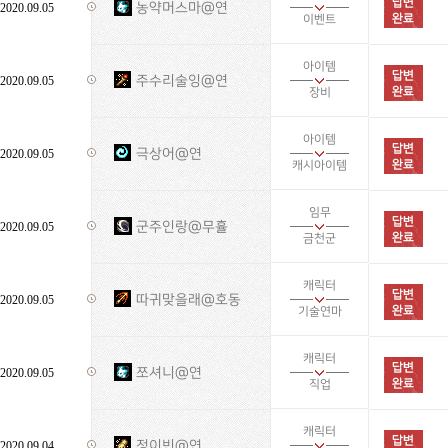
농약머스마@연
2020.09.05
이벤트
아이템
주수리술잉@연
2020.09.05
장비
아이템
극상어@연
2020.09.05
캐시아이템
임무
군주인랑@무휼
2020.09.05
금천군
캐릭터
따귀맞을래@호동
2020.09.05
기술연마
캐릭터
쪼셔니@연
2020.09.05
직업
캐릭터
정이빈@연
2020.09.04