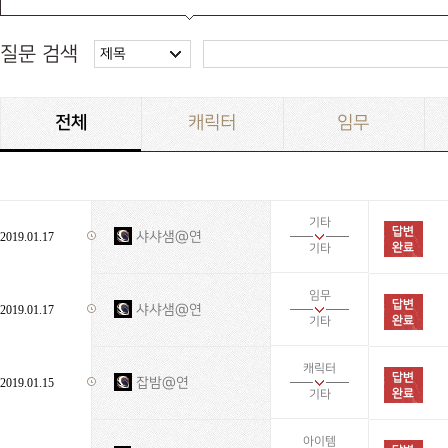
질문 검색
제목
전체
캐릭터
임무
기타
샤샤샘@연
2019.01.17
기타
임무
샤샤샘@연
2019.01.17
기타
캐릭터
잡밤@연
2019.01.15
기타
아이템