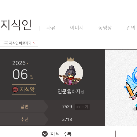
지식인
자유
이미지
동영상
건의
(구) 지식인 바로가기
2026
06
월
지식왕
인문@하자
님
답변
7529
보기
추천
3718