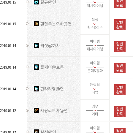
탈규@연
2019.01.15
캐시아이템
육성
힐잘주는오빠@연
2019.01.15
환수&신수
아이템
빅젖@하자
2019.01.14
캐시아이템
아이템
플케이@호동
2019.01.14
분해&강화
캐릭터
판타리영@연
2019.01.14
직업
임무
사랑리브가@연
2019.01.12
기타
아이템
살신@연
2019.01.12