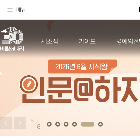
메뉴
새소식
가이드
명예의전
5
6