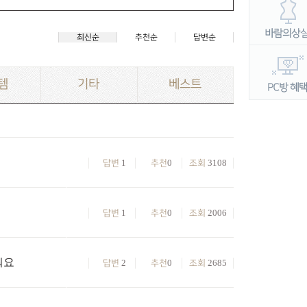
최신순
추천순
답변순
템
기타
베스트
1
0
3108
답변
추천
조회
1
0
2006
답변
추천
조회
워요
2
0
2685
답변
추천
조회