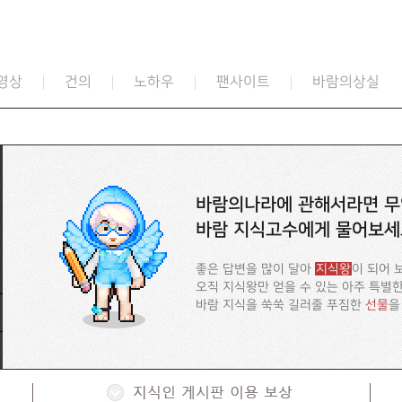
영상
건의
노하우
팬사이트
바람의상실
바람의나라에 관해서라면 무
바람 지식고수에게 물어보세
좋은 답변을 많이 달아
지식왕
이 되어 
오직 지식왕만 얻을 수 있는 아주 특별
바람 지식을 쑥쑥 길러줄 푸짐한
선물
을