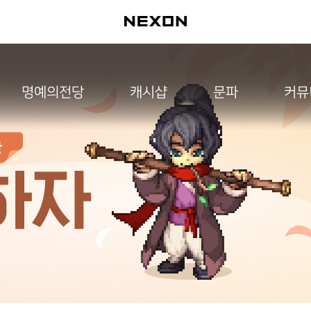
명예의전당
캐시샵
문파
커뮤