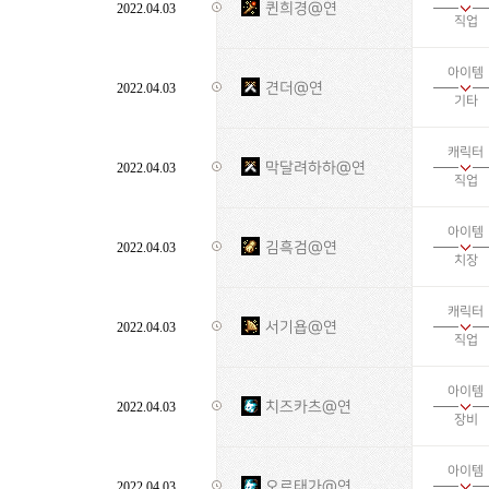
퀸희경@연
2022.04.03
직업
아이템
견더@연
2022.04.03
기타
캐릭터
막달려하하@연
2022.04.03
직업
아이템
김흑검@연
2022.04.03
치장
캐릭터
서기욥@연
2022.04.03
직업
아이템
치즈카츠@연
2022.04.03
장비
아이템
오르태가@연
2022.04.03