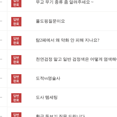
무교 무기 종류 좀 알려주세요 ~
풀도핑질문이요
탐2페에서 왜 약화 안 피해 지나요?
도적vs영술사
도사 템세팅
황금 돋보기 질문 드립니다.