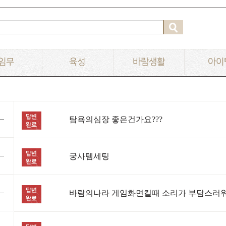
임무
육성
바람생활
아이
탐욕의심장 좋은건가요???
궁사템세팅
바람의나라 게임화면킬때 소리가 부담스러