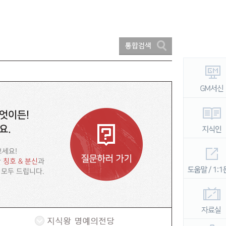
엇이든!
요.
보세요!
한
칭호 & 분신
과
 모두 드립니다.