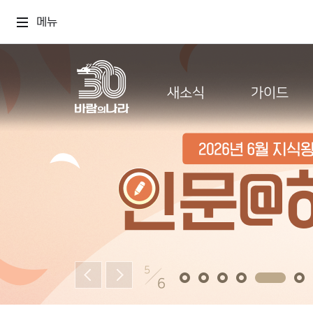
메뉴
새소식
가이드
5
6