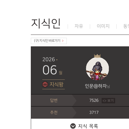
지식인
자유
이미지
동
(구) 지식인 바로가기
2026
06
월
지식왕
인문@하자
님
답변
7526
보기
추천
3717