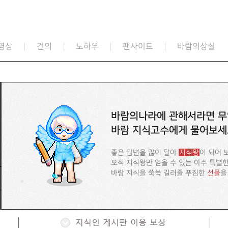
영상
건의
노하우
팬사이트
바람의상실
바람의나라에 관해서라면 무
바람 지식고수에게 물어보세
좋은 답변을 많이 달아
지식왕
이 되어 
오직 지식왕만 얻을 수 있는 아주 특별
바람 지식을 쑥쑥 길러줄 푸짐한
선물
을