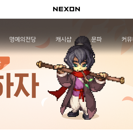
명예의전당
캐시샵
문파
커뮤