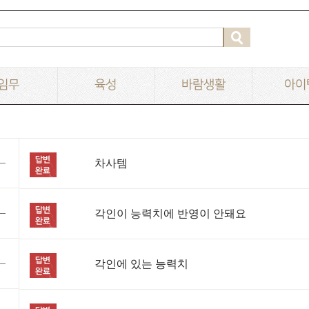
임무
육성
바람생활
아이
차사템
각인이 능력치에 반영이 안돼요
각인에 있는 능력치