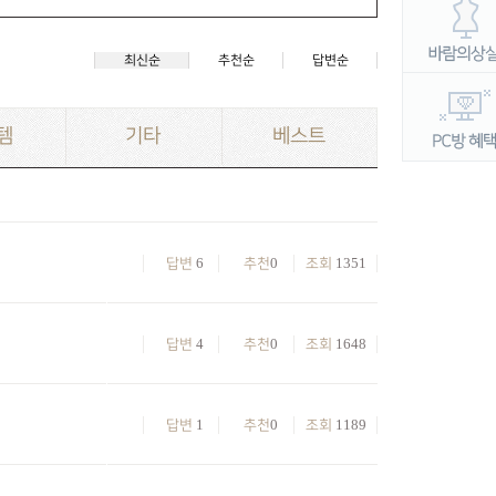
최신순
추천순
답변순
템
기타
베스트
6
0
1351
답변
추천
조회
4
0
1648
답변
추천
조회
1
0
1189
답변
추천
조회