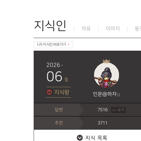
지식인
자유
이미지
동
(구) 지식인 바로가기
2026
06
월
지식왕
인문@하자
님
답변
7516
보기
추천
3711