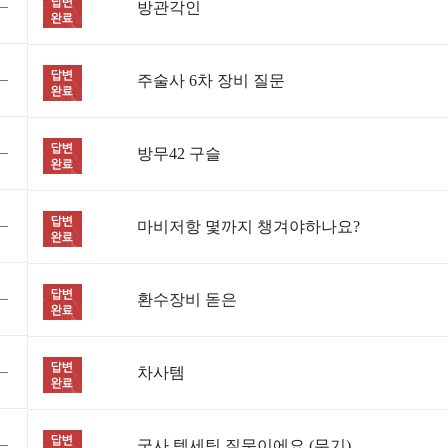
방관각인
주술사 6차 장비 질문
방무42 구슬
마비저항 몇까지 챙겨야하나요?
환수장비 돋은
차사템
궁사 템세팅 질문이에요 (무기)