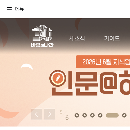
메뉴
새소식
가이드
5
6