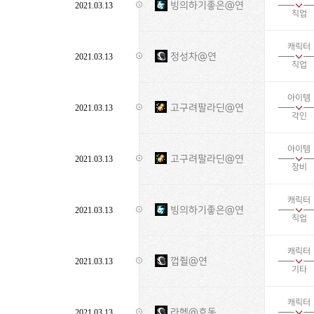
빙의하기좋은@연
2021.03.13
직업
캐릭터
정성차@연
2021.03.13
직업
아이템
고구려팔라딘@연
2021.03.13
각인
아이템
고구려팔라딘@연
2021.03.13
장비
캐릭터
빙의하기좋은@연
2021.03.13
직업
캐릭터
껍쥘@연
2021.03.13
기타
캐릭터
라헷@호동
2021.03.13