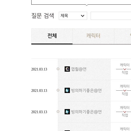
질문 검색
제목
전체
캐릭터
캐릭터
껍쥘@연
2021.03.13
직업
캐릭터
빙의하기좋은@연
2021.03.13
직업
캐릭터
빙의하기좋은@연
2021.03.13
직업
캐릭터