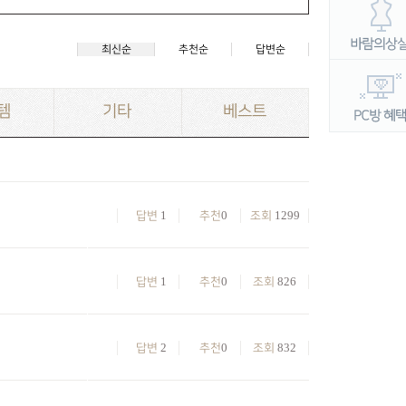
최신순
추천순
답변순
템
기타
베스트
1
0
1299
답변
추천
조회
1
0
826
답변
추천
조회
2
0
832
답변
추천
조회