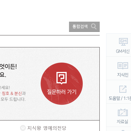
엇이든!
요.
보세요!
한
칭호 & 분신
과
 모두 드립니다.