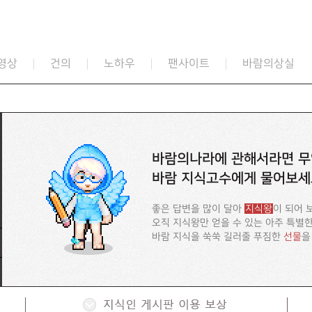
영상
건의
노하우
팬사이트
바람의상실
바람의나라에 관해서라면 무
바람 지식고수에게 물어보세
좋은 답변을 많이 달아
지식왕
이 되어 
오직 지식왕만 얻을 수 있는 아주 특별
바람 지식을 쑥쑥 길러줄 푸짐한
선물
을