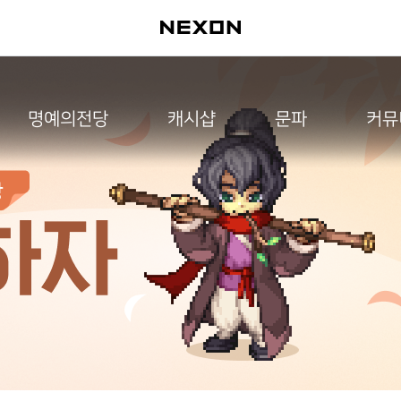
명예의전당
캐시샵
문파
커뮤