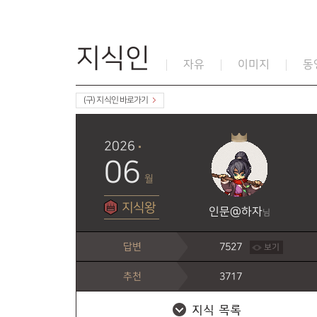
지식인
자유
이미지
동
(구) 지식인 바로가기
2026
06
월
지식왕
인문@하자
님
답변
7527
보기
추천
3717