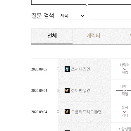
질문 검색
제목
전체
캐릭터
캐릭터
쪼셔니@연
2020.09.05
직업
캐릭터
정이빈@연
2020.09.04
직업
육성
구름의프리모@연
2020.09.04
기타
바람생