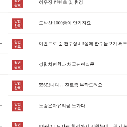
하우징 컨텐츠 및 휴경
도삭산 1000층이 안가져요
경험치변환과 채굴관련질문
556입니다ㅠ 진로좀 부탁드려요
노랑은자유리공 노가다