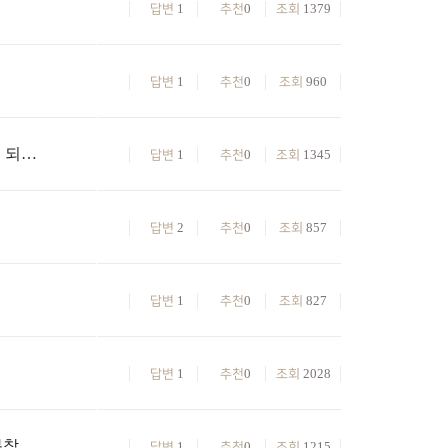
1
0
1379
답변
추천
조회
1
0
960
답변
추천
조회
이벤트로 준 환수장비3성에 환수돋보기 써도 되나요?
1
0
1345
답변
추천
조회
2
0
857
답변
추천
조회
1
0
827
답변
추천
조회
1
0
2028
답변
추천
조회
[바린이] 도사로 천선까지 키웠는데... 위기 봉착해 도움 구해요
1
0
1215
답변
추천
조회