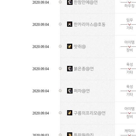
한참만에@연
2020.09.04
하우징
임무
한카리아스@호동
2020.09.04
기타
아이템
땃쥐@
2020.09.04
장비
육성
붉은종@연
2020.09.04
기타
육성
쩌차@연
2020.09.04
기타
아이템
구름의프리모@연
2020.09.04
장비
캐릭터
특파원@진
2020.09.03