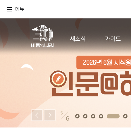
메뉴
새소식
가이드
5
6