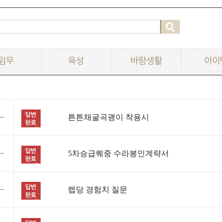
임무
육성
바람생활
아이
튼튼채굴곡괭이 착용시
5차승급퀘중 수라봉인계략서
렙당 경험치 질문
활