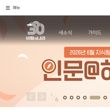
메뉴
새소식
가이드
5
6