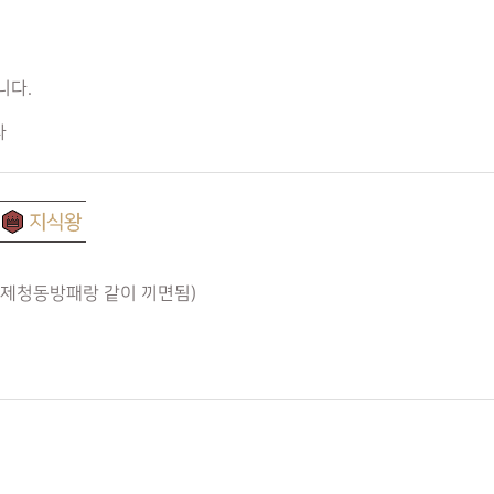
니다.
다
제청동방패랑 같이 끼면됨)