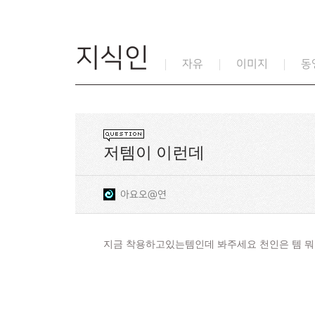
지식인
자유
이미지
동
저템이 이런데
아요오@연
지금 착용하고있는템인데 봐주세요 천인은 템 