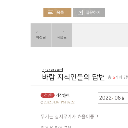
이전글
다음글
바람 지식인들의 답변
총
5
개의 답
천인
기장@연
2022
08
2022.01.07
PM 02:22
무기는 칠지무기가 효율이좋고