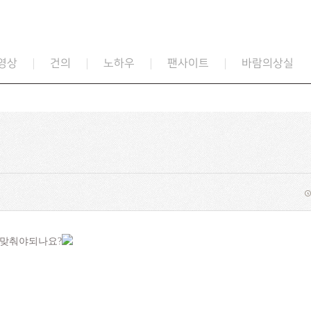
영상
건의
노하우
팬사이트
바람의상실
뭐맞춰야되나요?