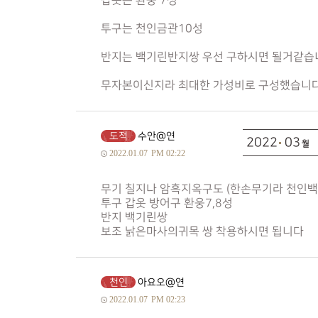
갑옷은 환웅 7성
투구는 천인금관10성
반지는 백기린반지쌍 우선 구하시면 될거같습
무자본이신지라 최대한 가성비로 구성했습니
도적
수안@연
2022
03
2022.01.07
PM 02:22
무기 칠지나 암흑지옥구도 (한손무기라 천인백
투구 갑옷 방어구 환웅7,8성
반지 백기린쌍
보조 낡은마사의귀목 쌍 착용하시면 됩니다
천인
아요오@연
2022.01.07
PM 02:23