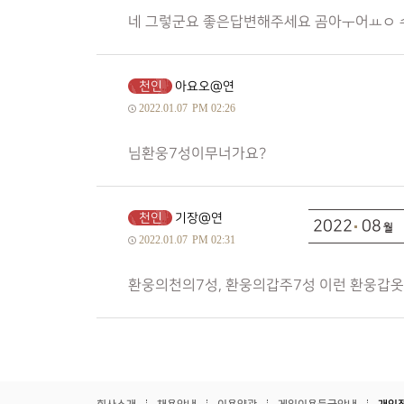
네 그렇군요 좋은답변해주세요 곰아ㅜ어ㅛㅇ
천인
아요오@연
2022.01.07
PM 02:26
님환웅7성이무너가요?
천인
기장@연
2022
08
2022.01.07
PM 02:31
환웅의천의7성, 환웅의갑주7성 이런 환웅갑옷