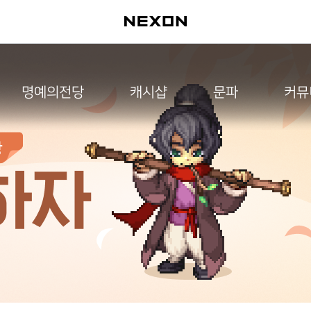
명예의전당
캐시샵
문파
커뮤