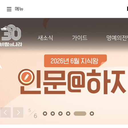
메뉴
새소식
가이드
명예의전
5
6