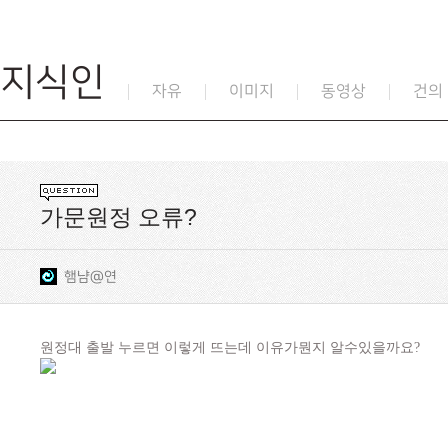
지식인
자유
이미지
동영상
건의
가문원정 오류?
햄냠@연
원정대 출발 누르면 이렇게 뜨는데 이유가뭔지 알수있을까요?