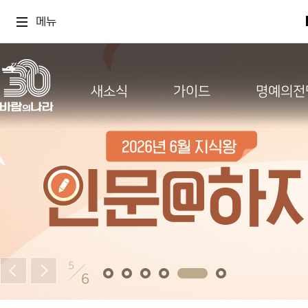
메뉴
새소식
가이드
명예의전
5
6