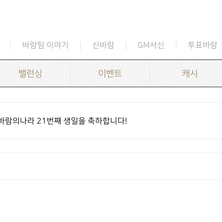
바람팀 이야기
신바람
GM서신
투표바람
밸런싱
이벤트
캐시
바람의나라 21번째 생일을 축하합니다!