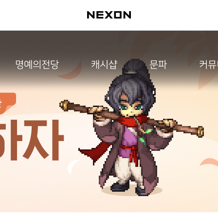
명예의전당
캐시샵
문파
커뮤