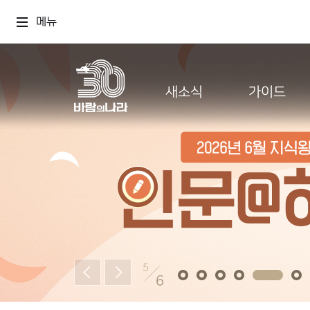
메뉴
새소식
가이드
5
6