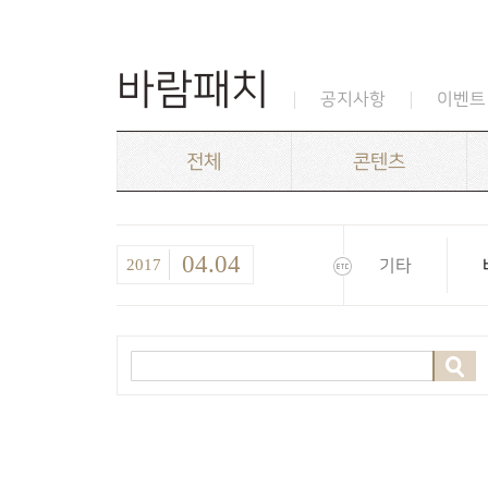
바람패치
공지사항
이벤트
전체
콘텐츠
04.04
2017
기타