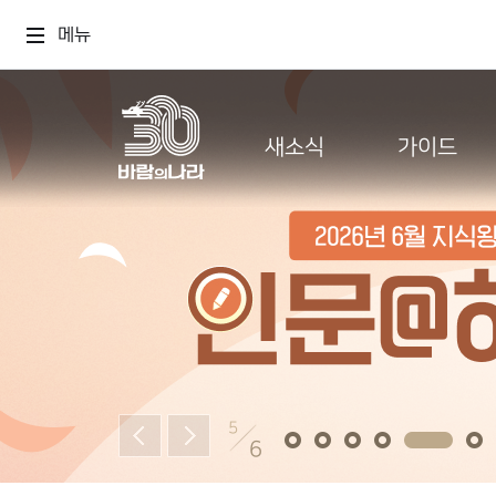
메뉴
새소식
가이드
5
6