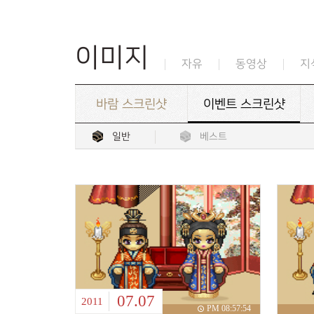
이미지
자유
동영상
지
바람 스크린샷
이벤트 스크린샷
일반
베스트
07.07
2011
PM 08:57:54