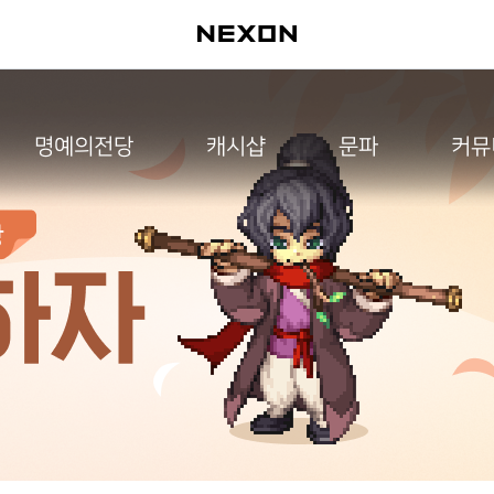
명예의전당
캐시샵
문파
커뮤