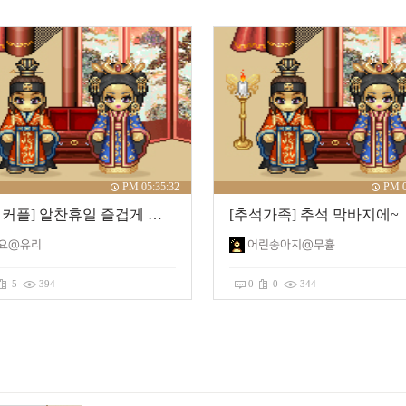
PM 05:35:32
PM 0
[추석커플] 알찬휴일 즐겁게 보내세요~
[추석가족] 추석 막바지에~
요@유리
어린송아지@무휼
5
394
0
0
344