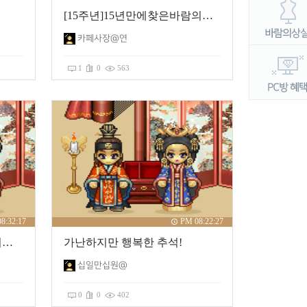
[15주년]15년만에찾은바람의나라
카페사장@연
1
0
563
8:32:17
PM 08:22:27
[추석가족] 즐거운 한가위 되세요
가난하지만 행복한 추석!
십일만십원@
0
0
402