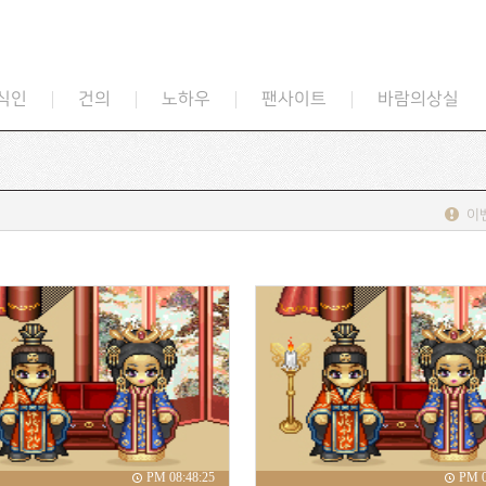
식인
건의
노하우
팬사이트
바람의상실
이
PM 08:48:25
PM 0