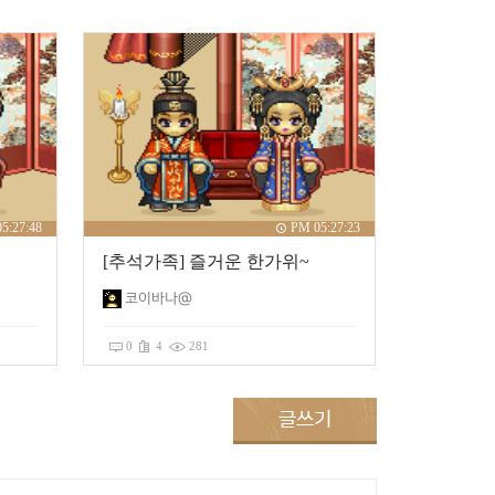
5:27:48
PM 05:27:23
[추석가족] 즐거운 한가위~
코이바나@
0
4
281