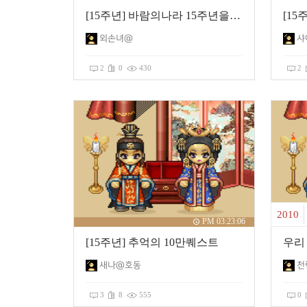
[15주년] 바람의나라 15주년을 축하해 주기 위해 모인 사람들
[1
외손녀@
샤
2
0
430
2
2010
PM 03:23:06
[15주년] 추억의 10만퀘스트
새나@호동
천
3
8
555
0