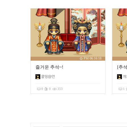
PM 06:16:18
즐거운 추석~!
쿨띵@연
개
0
0
353
1