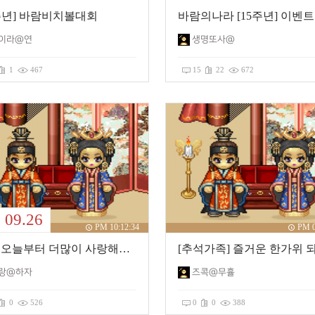
5주년] 바람비치볼대회
바람의나라 [15주년] 이벤트
이라@연
생명또사@
1
467
15
22
672
09.26
PM 10:12:34
PM 0
우리 오늘부터 더많이 사랑해요♥
랑@하자
즈콕@무휼
0
526
0
0
388