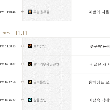
이번에 나올
루놀@무휼
PM 11:10:46
11.11
2025
'꽃구름' 문
쁘쉭@연
PM 11:08:13
내 글은 왜
빨리키우자잉@연
PM 09:08:02
왕의징표 모
금비륜@연
PM 07:12:56
미접속 닉네
랑풀@연
PM 02:46:32