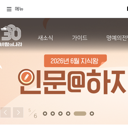
메뉴
새소식
가이드
명예의전
5
6