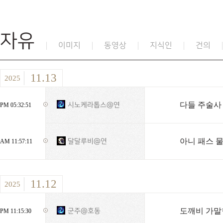
자유
이미지
동영상
지식인
건의
11.13
2025
다들 주술사 
시노케라톱스@연
PM 05:32:51
아니 패스 
달달루비@연
AM 11:57:11
11.12
2025
도깨비 가말한
군주@호동
PM 11:15:30