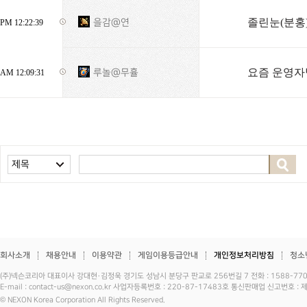
졸린눈(분홍
을감@연
PM 12:22:39
요즘 운영자
루놀@무휼
AM 12:09:31
제목
회사소개
채용안내
이용약관
게임이용등급안내
개인정보처리방침
청소
(주)넥슨코리아 대표이사 강대현·김정욱 경기도 성남시 분당구 판교로 256번길 7 전화 : 1588-7701 
E-mail : contact-us@nexon.co.kr 사업자등록번호 : 220-87-17483호 통신판매업 신고번호 
© NEXON Korea Corporation All Rights Reserved.