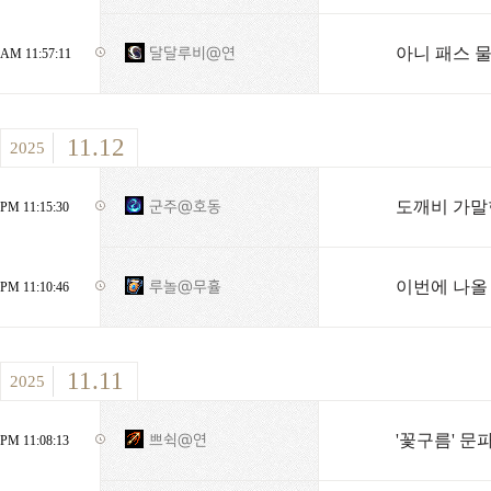
아니 패스 
달달루비@연
AM 11:57:11
11.12
2025
도깨비 가말한
군주@호동
PM 11:15:30
이번에 나올
루놀@무휼
PM 11:10:46
11.11
2025
'꽃구름' 문
쁘쉭@연
PM 11:08:13