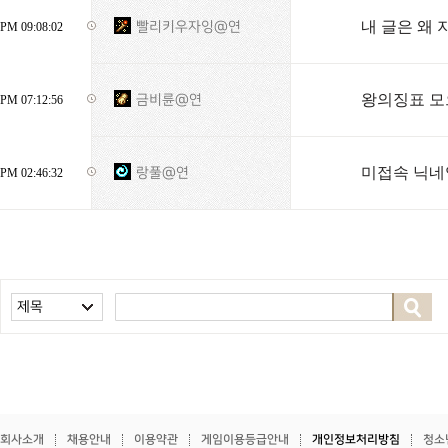
내 글은 왜
빨리키우자잉@연
PM 09:08:02
왕의징표 모
금비륜@연
PM 07:12:56
미접속 닉네
랑풀@연
PM 02:46:32
제목
회사소개
채용안내
이용약관
게임이용등급안내
개인정보처리방침
청소