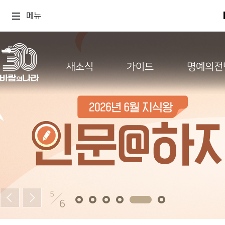
메뉴
새소식
가이드
명예의전
5
6