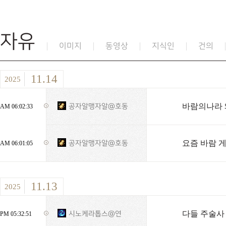
자유
이미지
동영상
지식인
건의
11.14
2025
바람의나라 
공자알맹자알@호동
AM 06:02:33
요즘 바람 
공자알맹자알@호동
AM 06:01:05
11.13
2025
다들 주술사 
시노케라톱스@연
PM 05:32:51