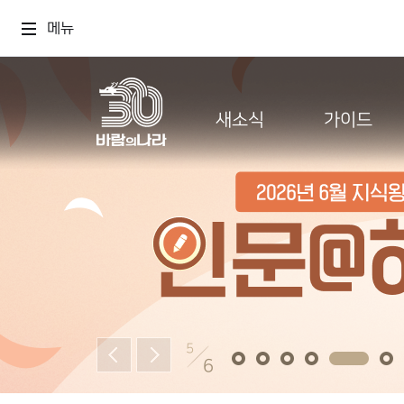
메뉴
새소식
가이드
5
6