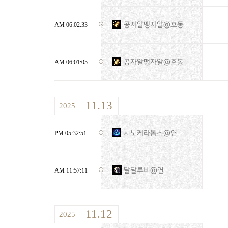
공자알맹자알@호동
AM 06:02:33
공자알맹자알@호동
AM 06:01:05
11.13
2025
시노케라톱스@연
PM 05:32:51
달달루비@연
AM 11:57:11
11.12
2025