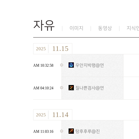
자유
이미지
동영상
지식
11.15
2025
우안지박령@연
AM 10:32:58
질나쁜검사@연
AM 04:10:24
11.14
2025
탕후후루@진
AM 11:03:16