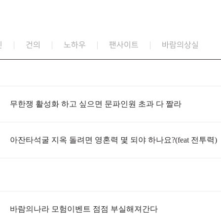
인
건의
노하우
팬사이트
바람의상실
무한쟁 활성화 하고 싶으면 문파인원 초과 다 짤라
아잔타석굴 지옥 돌려면 영혼력 몇 되야 하나요?(feat 전투력)
바람의나라 모험이벤트 점점 부실해져간다