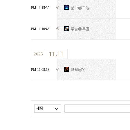
군주@호동
PM 11:15:30
루놀@무휼
PM 11:10:46
11.11
2025
쁘쉭@연
PM 11:08:13
제목