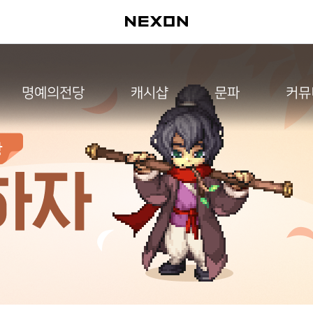
명예의전당
캐시샵
문파
커뮤