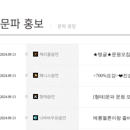
문파 홍보
문파 광장
★탱글★문원모집■
체리콜@연
2024.09.13
<700%요강>❤️진
페니스@연
2024.09.13
[형태]문파 문원 
형태@연
2024.09.13
메롱멜론이랑 즐바 
나바바우유@연
2024.09.13