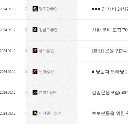
■■■ 연 서버 24
명도한@연
2024.09.13
신한 문파 모집[70
킹쉴드@연
2024.09.12
[혼신] 문원구합니
궁트@연
2024.09.12
■ 냥문파 오라냥 (=
잼힝@연
2024.09.12
살랑문원모집(600
룬법사@연
2024.09.12
초보분들을 위한 
미샤엘리@연
2024.09.12