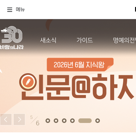
메뉴
새소식
가이드
명예의전
5
6