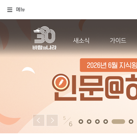
메뉴
새소식
가이드
5
6