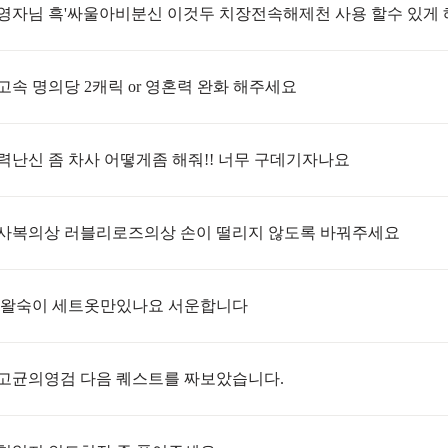
고속 명의당 2캐릭 or 영혼력 완화 해주세요
력난신 좀 차사 어떻게좀 해줘!! 너무 구데기자나요
사복의상 러블리로즈의상 손이 떨리지 않도록 바꿔주세요
 왈숙이 세트옷만있나요 서운합니다
고균의영검 다음 퀘스트를 짜보았습니다.