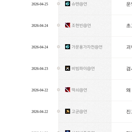
슈텐@연
2026-04-25
초
조현빈@연
2026-04-24
괴
가문용가자천@연
2026-04-24
겸
비빔파이@연
2026-04-23
왜
떡쇠@연
2026-04-22
진
고균@연
2026-04-22