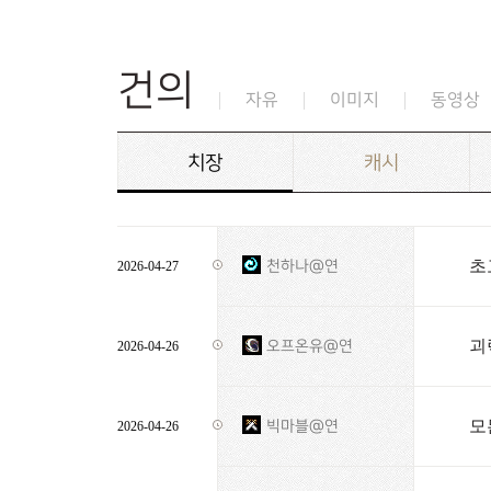
건의
자유
이미지
동영상
치장
캐시
초
천하나@연
2026-04-27
괴
오프온유@연
2026-04-26
모
빅마블@연
2026-04-26