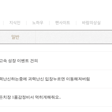
지식인
노하우
팬사이트
바람의상실
일반
고속 성장 이벤트 건의
력난신하는중에 괴력난신 입장누르면 이동해져버림
든치장 1품감정비서 먹히게해줘요..