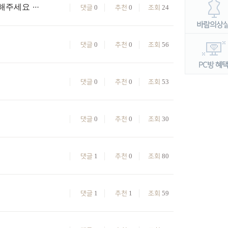
운영자님 흑'싸울아비분신 이것두 치장전속해제천 사용 할수 있게 해주세요 부탁드려요
0
0
24
댓글
추천
조회
0
0
56
댓글
추천
조회
0
0
53
댓글
추천
조회
0
0
30
댓글
추천
조회
1
0
80
댓글
추천
조회
1
1
59
댓글
추천
조회