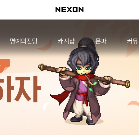
명예의전당
캐시샵
문파
커뮤