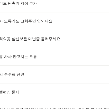
이드 단축키 지정 추가
사 오류라도 고쳐주면 안되나요
적의꽃 살신보은 마법좀 돌려주세요.
유 차사 안고치는 오류
막 수수료 관련
밸런싱 문제