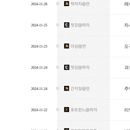
레
적처치@연
2024-11-26
차
첫강@하자
2024-11-25
도
이상@연
2024-11-25
괴
첫강@하자
2024-11-24
주
간지징@연
2024-11-24
리
포트란느@하자
2024-11-22