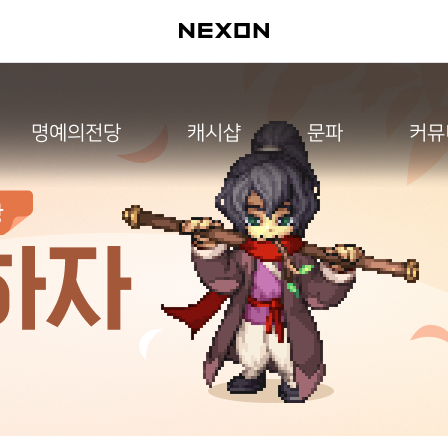
명예의전당
캐시샵
문파
커뮤