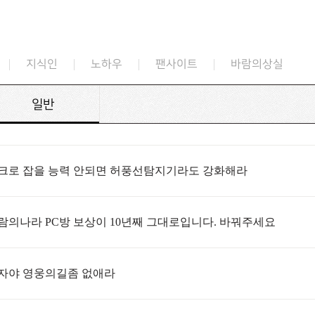
지식인
노하우
팬사이트
바람의상실
일반
크로 잡을 능력 안되면 허풍선탐지기라도 강화해라
람의나라 PC방 보상이 10년째 그대로입니다. 바꿔주세요
자야 영웅의길좀 없애라