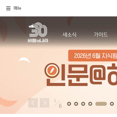
메뉴
새소식
가이드
5
6