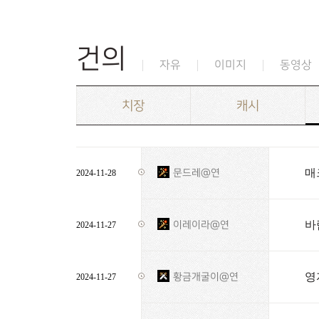
건의
자유
이미지
동영상
치장
캐시
매
문드레@연
2024-11-28
바
이레이라@연
2024-11-27
영
황금개굴이@연
2024-11-27