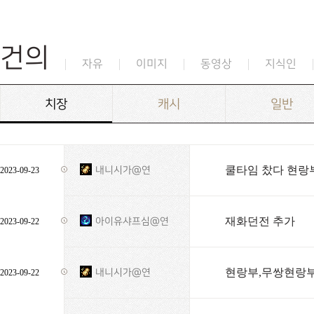
건의
자유
이미지
동영상
지식인
치장
캐시
일반
쿨타임 찼다 현랑
내니시가@연
2023-09-23
재화던전 추가
아이유샤프심@연
2023-09-22
현랑부,무쌍현랑부
내니시가@연
2023-09-22