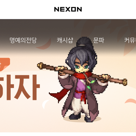
명예의전당
캐시샵
문파
커뮤