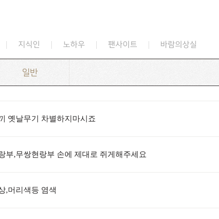
지식인
노하우
팬사이트
바람의상실
일반
끼 옛날무기 차별하지마시죠
랑부,무쌍현랑부 손에 제대로 쥐게해주세요
상,머리색등 염색