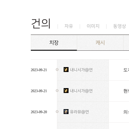
건의
자유
이미지
동영상
치장
캐시
도
내니시가@연
2023-09-21
현
내니시가@연
2023-09-21
의
유라뮤@연
2023-09-20