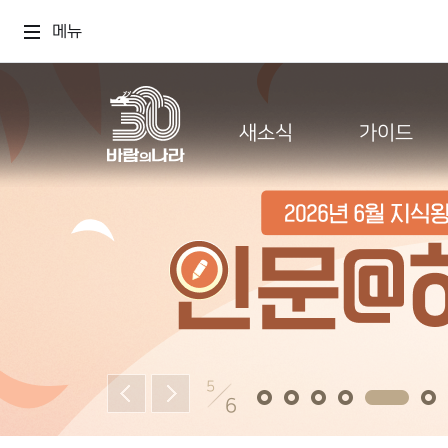
메뉴
새소식
가이드
5
6