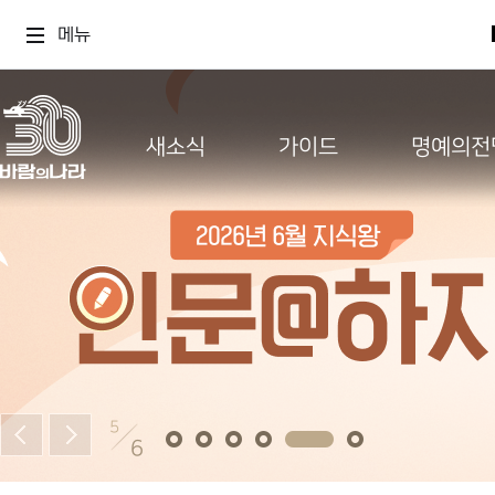
메뉴
새소식
가이드
명예의전
5
6