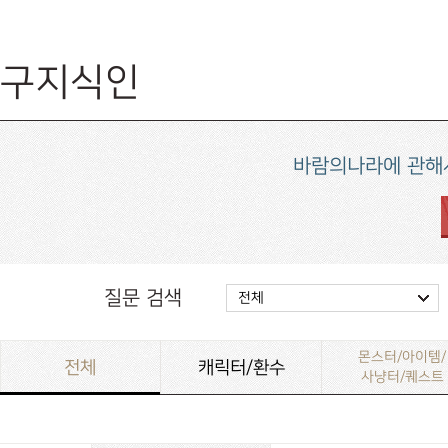
구지식인
바람의나라에 관해
질문 검색
전체
몬스터/아이템/
전체
캐릭터/환수
사냥터/퀘스트