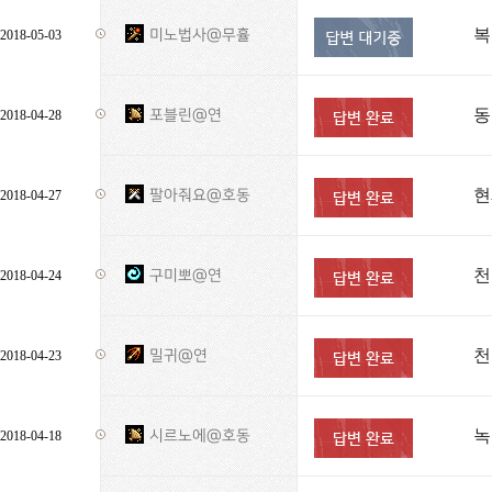
복
미노법사@무휼
2018-05-03
동
포블린@연
2018-04-28
현
팔아줘요@호동
2018-04-27
천
구미뽀@연
2018-04-24
천
밀귀@연
2018-04-23
녹
시르노에@호동
2018-04-18