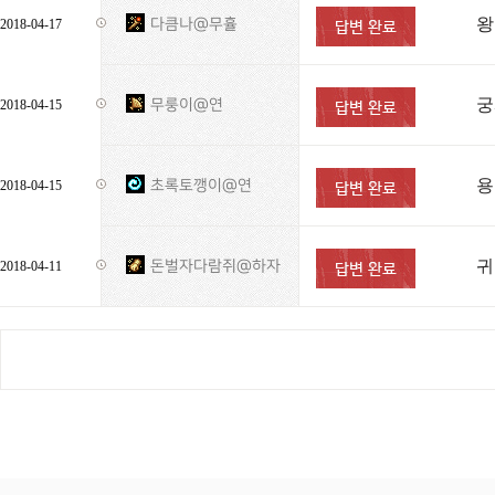
왕
다큼나@무휼
2018-04-17
궁
무룽이@연
2018-04-15
용
초록토깽이@연
2018-04-15
귀
돈벌자다람쥐@하자
2018-04-11