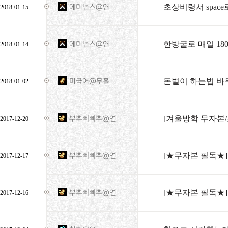
초상비령서 spac
에미넌스@연
2018-01-15
한방굴로 매일 180
에미넌스@연
2018-01-14
돈벌이 하는법 바
미국어@무휼
2018-01-02
[겨울방학 무자본
뿌뿌삐삐뿌@연
2017-12-20
[★무자본 필독★
뿌뿌삐삐뿌@연
2017-12-17
[★무자본 필독★
뿌뿌삐삐뿌@연
2017-12-16