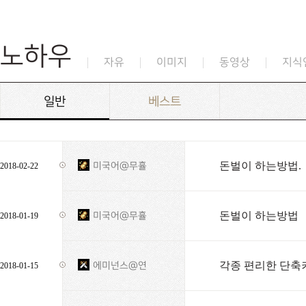
노하우
자유
이미지
동영상
지식
일반
베스트
돈벌이 하는방법.
미국어@무휼
2018-02-22
돈벌이 하는방법
미국어@무휼
2018-01-19
각종 편리한 단축
에미넌스@연
2018-01-15