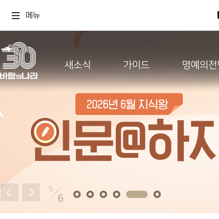
메뉴
새소식
가이드
명예의전
5
6