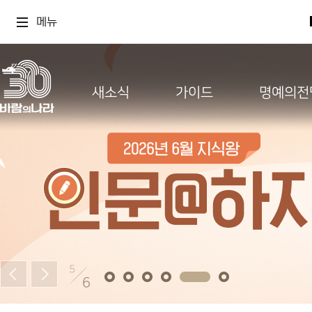
메뉴
새소식
가이드
명예의전
5
6