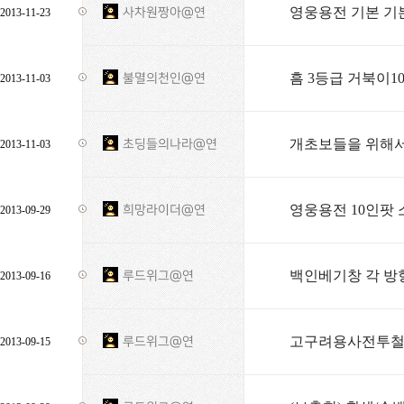
영웅용전 기본 기
사차원짱아@연
2013-11-23
흠 3등급 거북이1
불멸의천인@연
2013-11-03
개초보들을 위해서
초딩들의나라@연
2013-11-03
영웅용전 10인팟 
희망라이더@연
2013-09-29
백인베기창 각 방
루드위그@연
2013-09-16
고구려용사전투철갑
루드위그@연
2013-09-15