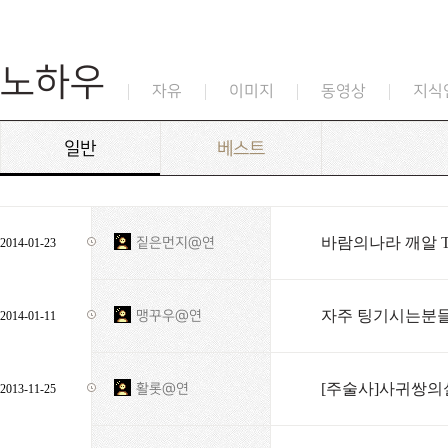
노하우
자유
이미지
동영상
지식
일반
베스트
바람의나라 깨알 T
짙은먼지@연
2014-01-23
자주 팅기시는분들
맹꾸우@연
2014-01-11
[주술사]사귀쌍
활롯@연
2013-11-25