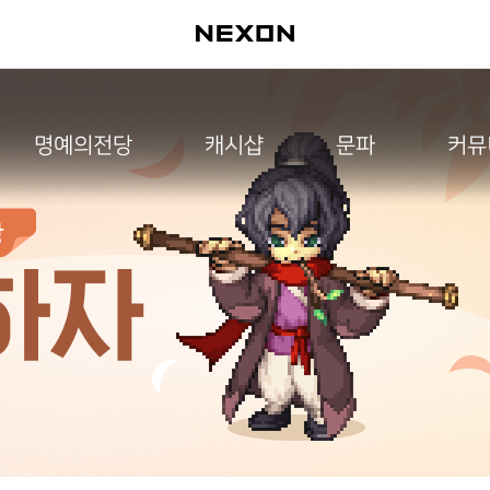
명예의전당
캐시샵
문파
커뮤