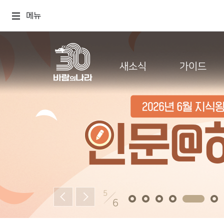
메뉴
새소식
가이드
5
6