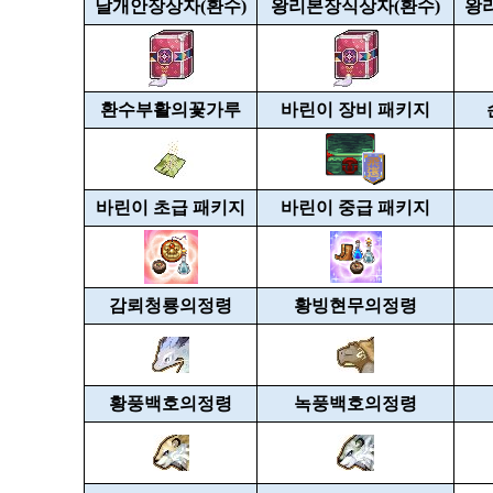
날개안장상자(환수)
왕리본장식상자(환수)
왕
환수부활의꽃가루
바린이 장비 패키지
바린이 초급 패키지
바린이 중급 패키지
감뢰청룡의정령
황빙현무의정령
황풍백호의정령
녹풍백호의정령