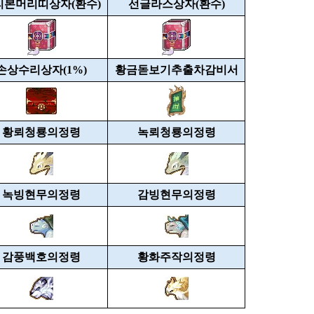
리본머리띠상자(환수)
선글라스상자(환수)
손상수리상자(1%)
황금돋보기추출차감비서
황뢰청룡의정령
녹뢰청룡의정령
녹빙현무의정령
감빙현무의정령
감풍백호의정령
황화주작의정령