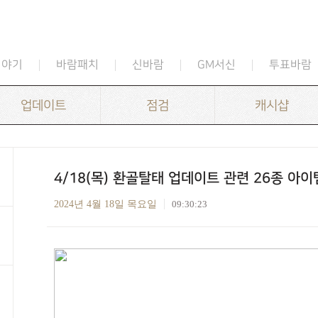
이야기
바람패치
신바람
GM서신
투표바람
업데이트
점검
캐시샵
4/18(목) 환골탈태 업데이트 관련 26종 아
2024년 4월 18일 목요일
09:30:23