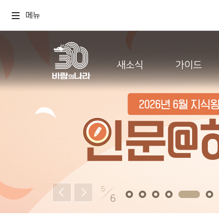
메뉴
새소식
가이드
5
6