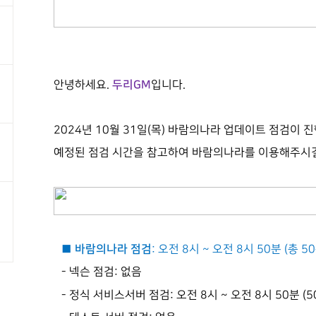
두리
GM
안녕하세요
.
입니다
.
2024년 10월 31일(목) 바람의나라 업데이트 점검이 
예정된 점검 시간을 참고하여 바람의나라를 이용해주시길
■ 바람의나라 점검
:
오전
8
시
~
오전
8
시
50
분
(
총
5
0
-
넥슨 점검
:
없음
-
정식 서비스서버 점검
:
오전
8
시
~
오전
8
시 5
0
분
(5