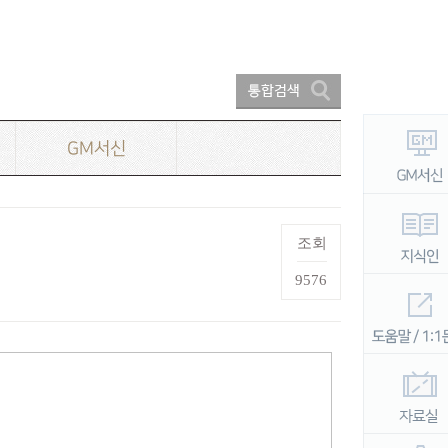
GM서신
조회
9576