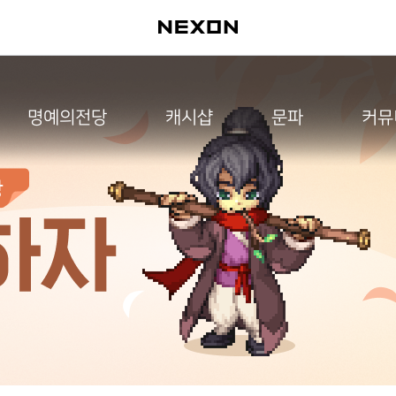
명예의전당
캐시샵
문파
커뮤