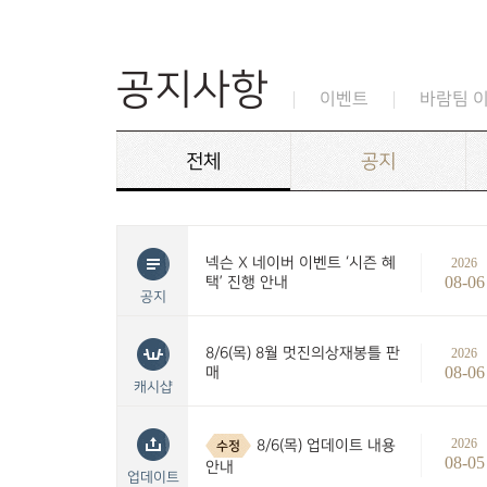
공지사항
이벤트
바람팀 
전체
공지
넥슨 X 네이버 이벤트 ‘시즌 혜
2026
08-06
택’ 진행 안내
공지
8/6(목) 8월 멋진의상재봉틀 판
2026
08-06
매
캐시샵
2026
8/6(목) 업데이트 내용
수정
08-05
안내
업데이트