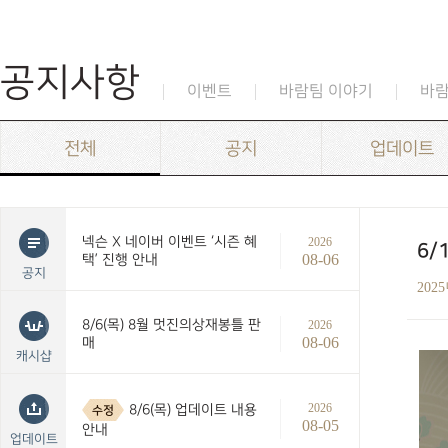
공지사항
이벤트
바람팀 이야기
바
전체
공지
업데이트
넥슨 X 네이버 이벤트 ‘시즌 혜
2026
6/
08-06
택’ 진행 안내
공지
202
8/6(목) 8월 멋진의상재봉틀 판
2026
08-06
매
캐시샵
2026
8/6(목) 업데이트 내용
수정
08-05
안내
업데이트