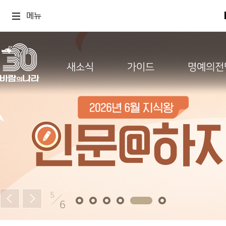
메뉴
새소식
가이드
명예의전
5
6