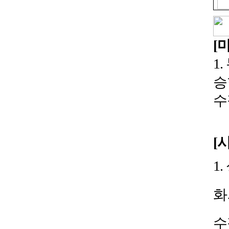
[
1.
승
수
[
1.
화
수