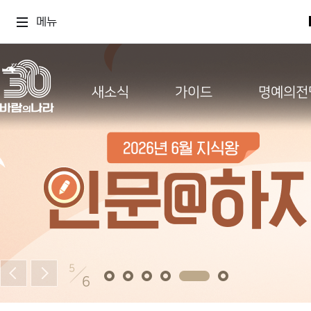
메뉴
새소식
가이드
명예의전
5
6