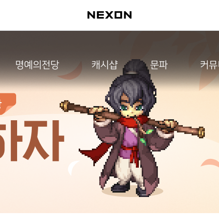
명예의전당
캐시샵
문파
커뮤