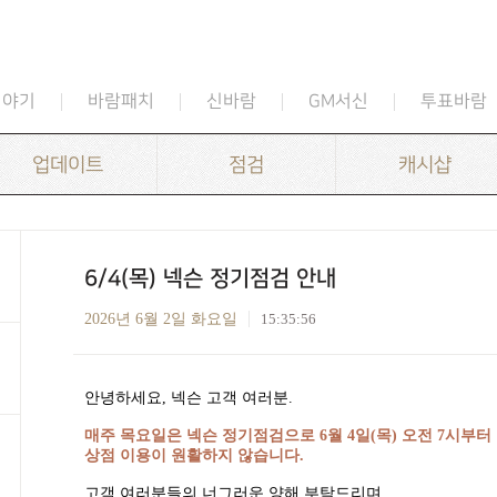
이야기
바람패치
신바람
GM서신
투표바람
업데이트
점검
캐시샵
6/4(목) 넥슨 정기점검 안내
2026년 6월 2일 화요일
15:35:56
안녕하세요
,
넥슨 고객 여러분
.
매주 목요일은 넥슨 정기점검으로
6
월
4
일
(
목
)
오전
7
시부터
상점 이용이 원활하지 않습니다
.
고객 여러분들의 너그러운 양해 부탁드리며