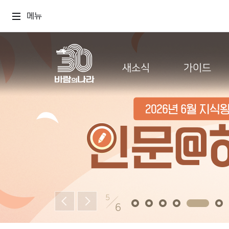
메뉴
새소식
가이드
5
6