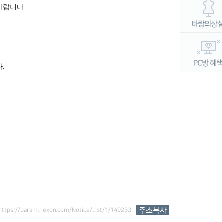
바랍니다
.
다
.
https://baram.nexon.com/Notice/List/1/149233