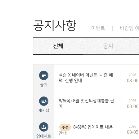
공지사항
이벤트
바람팀 
전체
공지
넥슨 X 네이버 이벤트 ‘시즌 혜
2026
08-06
택’ 진행 안내
공지
8/6(목) 8월 멋진의상재봉틀 판
2026
08-06
매
캐시샵
2026
8/6(목) 업데이트 내용
수정
08-05
안내
업데이트