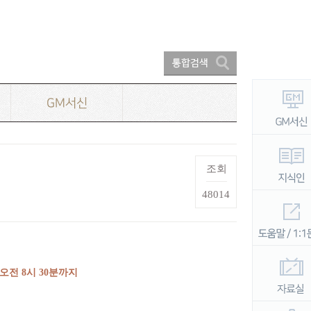
GM서신
조회
48014
 오전
8
시
30
분까지