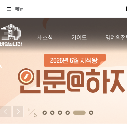
메뉴
새소식
가이드
명예의전
5
6