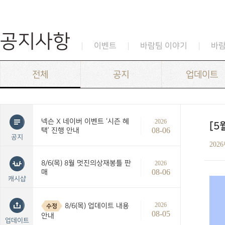
공지사항
이벤트
바람팀 이야기
바
전체
공지
업데이트
넥슨 X 네이버 이벤트 ‘시즌 혜
2026
[5
08-06
택’ 진행 안내
공지
202
8/6(목) 8월 멋진의상재봉틀 판
2026
08-06
매
캐시샵
2026
8/6(목) 업데이트 내용
수정
08-05
안내
업데이트