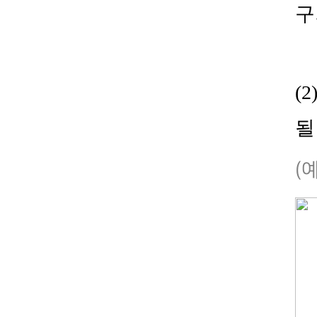
구
(2
될
(