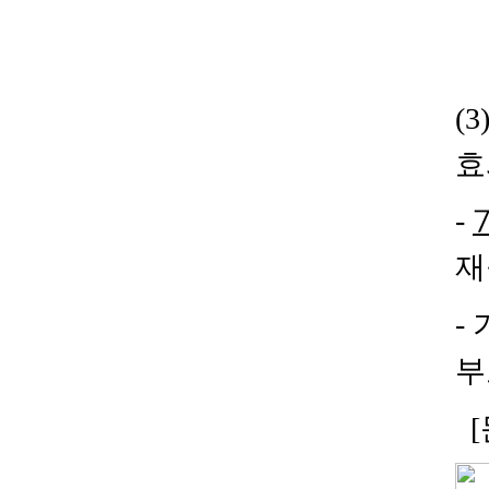
(3)
효
-
7
재
-
부
[