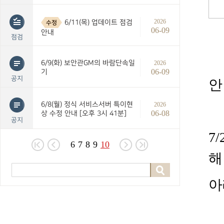
2026
6/11(목) 업데이트 점검
수정
06-09
안내
점검
6/9(화) 보안관GM의 바람단속일
2026
06-09
기
공지
안
6/8(월) 정식 서비스서버 특이현
2026
06-08
상 수정 안내 [오후 3시 41분]
공지
7/
6
7
8
9
10
해
아