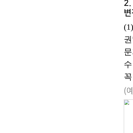
2.
변
(1
권
문
수
꼭
(