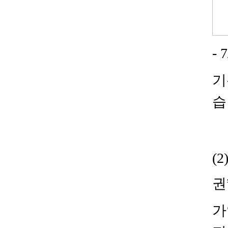
- 
기
습
(2
권
가