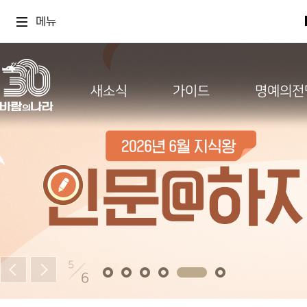
메뉴
새소식
가이드
명예의전
5
6