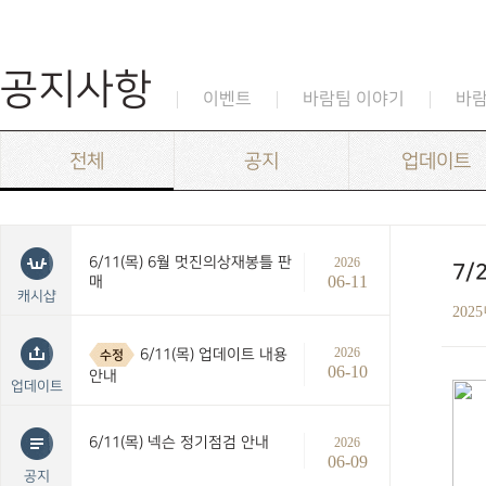
공지사항
이벤트
바람팀 이야기
바
전체
공지
업데이트
6/11(목) 6월 멋진의상재봉틀 판
2026
7/
06-11
매
캐시샵
202
2026
6/11(목) 업데이트 내용
수정
06-10
안내
업데이트
6/11(목) 넥슨 정기점검 안내
2026
06-09
공지