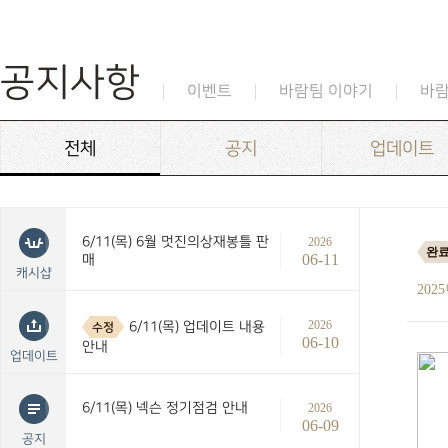
공지사항
이벤트
바람팀 이야기
바
전체
공지
업데이트
6/11(목) 6월 멋진의상재봉틀 판
2026
완
06-11
매
캐시샵
202
2026
6/11(목) 업데이트 내용
수정
06-10
안내
업데이트
6/11(목) 넥슨 정기점검 안내
2026
06-09
공지