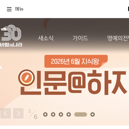
메뉴
새소식
가이드
명예의전
5
6