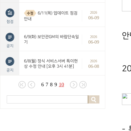
2026
6/11(목) 업데이트 점검
수정
06-09
안내
점검
안
6/9(화) 보안관GM의 바람단속일
2026
06-09
기
공지
6/8(월) 정식 서비스서버 특이현
2026
06-08
상 수정 안내 [오후 3시 41분]
2
공지
6
7
8
9
10
-