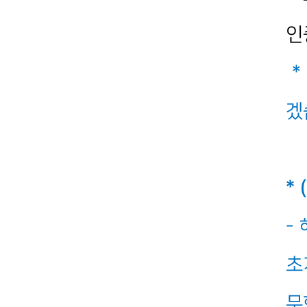
인
*
겠
* 
-
초
무