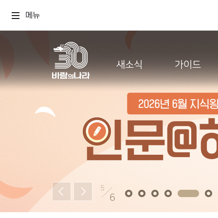
메뉴
새소식
가이드
5
6