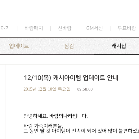
이야기
바람패치
신바람
GM서신
투표바람
업데이트
점검
캐시샵
12/10(목) 캐시아이템 업데이트 안내
2015년 12월 10일 목요일
09:58:00
바람의나라
안녕하세요.
입니다.
바람 가족여러분들,
그 동안 탈 것 아이템이 전속이 되어 있어 많이 불편하셨죠?