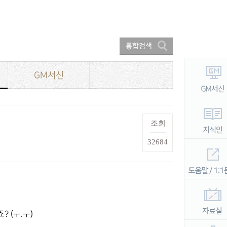
GM서신
조회
32684
 (ㅜ.ㅜ)