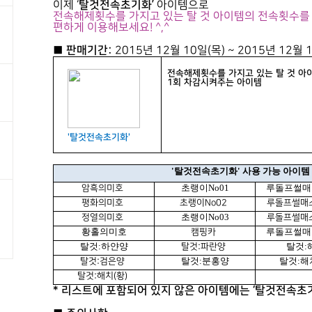
탈것전속초기화’
이제 ‘
아이템으로
전속해제횟수를 가지고 있는 탈 것 아이템의 전속횟수를
편하게 이용해보세요! ^,^
■ 판매기간:
2015년 12월 10일(목) ~ 2015년 12월 
전속해제횟수를 가지고 있는 탈 것 아
1회 차감시켜주는 아이템
'탈것전속초기화'
'탈것전속초기화' 사용 가능 아이템
초랭이No01
루돌프썰매
암흑의미호
평화의미호
초랭이No02
루돌프썰매소
초랭이No03
정열의미호
루돌프썰매소
황홀의미호
루돌프썰매
캠핑카
탈것:하얀양
탈것:
탈것:파란양
탈것:분홍양
탈것:해
탈것:검은양
탈것:해치(황)
* 리스트에 포함되어 있지 않은 아이템에는 ‘탈것전속초기