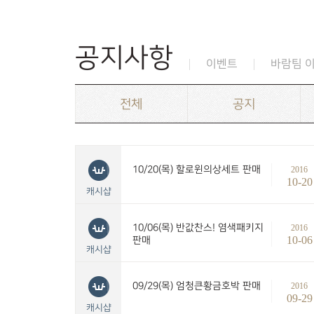
공지사항
이벤트
바람팀 
전체
공지
10/20(목) 할로윈의상세트 판매
2016
10-20
캐시샵
10/06(목) 반값찬스! 염색패키지
2016
10-06
판매
캐시샵
09/29(목) 엄청큰황금호박 판매
2016
09-29
캐시샵