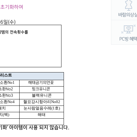
 초기화하여
16일(수)
이템의 전속횟수를
 리스트
소환No1
해태금기의연꽃
환No2
핑크유니콘
블랙유니콘
환No3
소환No4
혈묘강시항아리No02
해치
눈사람얼음수레(1호)
치(백)
해태
화’ 아이템이 사용 되지 않습니다.