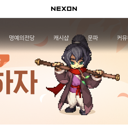
명예의전당
캐시샵
문파
커뮤