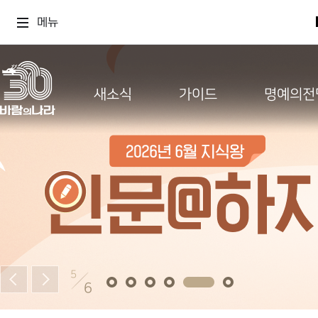
메뉴
새소식
가이드
명예의전
5
6