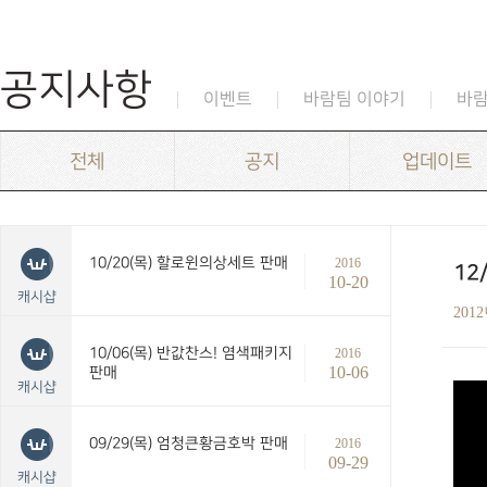
공지사항
이벤트
바람팀 이야기
바
전체
공지
업데이트
10/20(목) 할로윈의상세트 판매
2016
12
10-20
캐시샵
201
10/06(목) 반값찬스! 염색패키지
2016
10-06
판매
캐시샵
09/29(목) 엄청큰황금호박 판매
2016
09-29
캐시샵