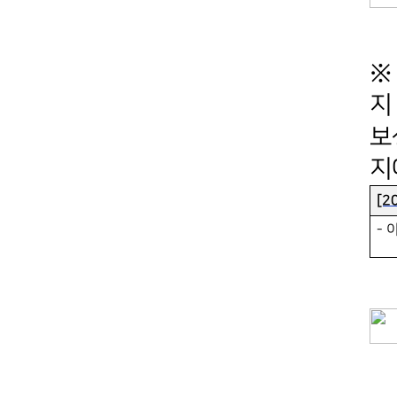
※
지
보
지
[2
-