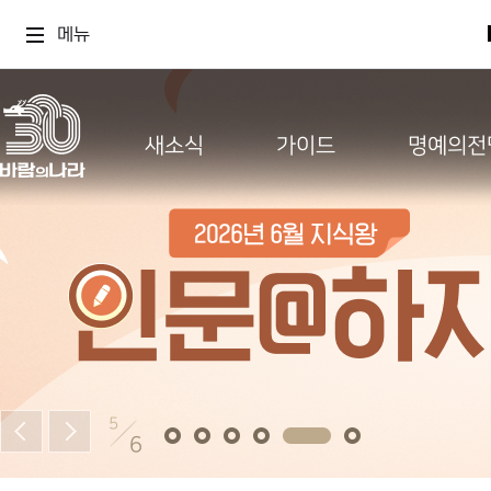
메뉴
새소식
가이드
명예의전
5
6