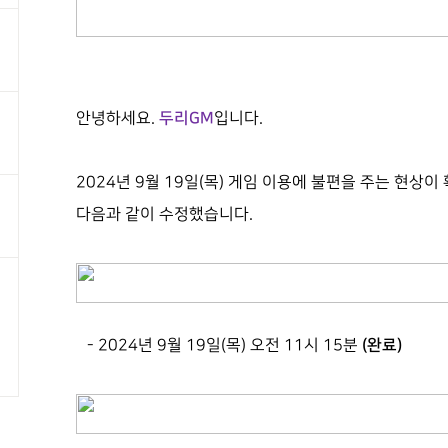
두리
GM
안녕하세요
.
입니다
.
2024
년 9
월 19
일
(목
)
게임 이용에 불편을 주는 현상이
다음과 같이 수정했습니다
.
(
완료
)
- 2024
년 9
월 19
일
(목
)
오전
11
시 15
분