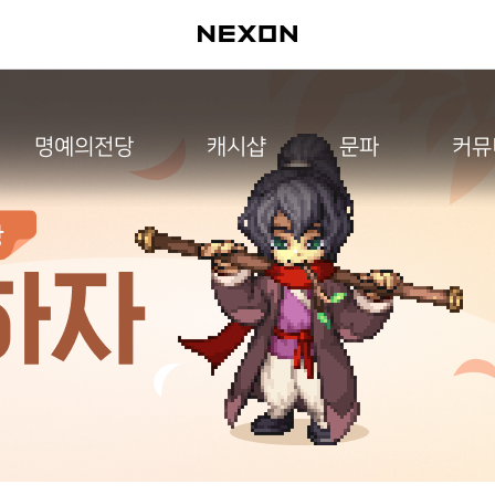
명예의전당
캐시샵
문파
커뮤