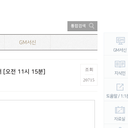
GM서신
조회
[오전 11시 15분]
20715