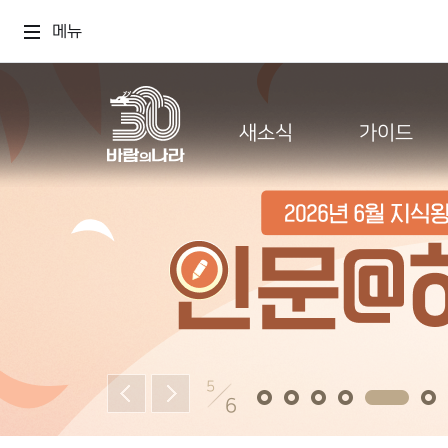
메뉴
새소식
가이드
5
6