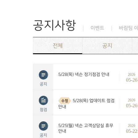
공지사항
이벤트
바람팀 
전체
공지
5/28(목) 넥슨 정기점검 안내
2026
05-26
공지
2026
5/28(목) 업데이트 점검
수정
05-26
안내
점검
5/25(월) 넥슨 고객상담실 휴무
2026
05-22
안내
공지