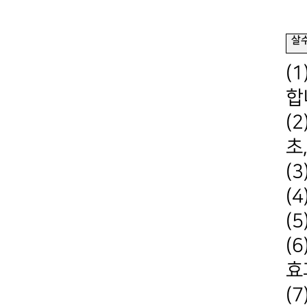
살
(
합
(
초
(
(
(
(
효
(