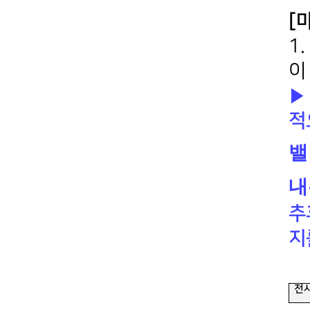
[
1
이
▶
적
밸
내
추
지
전