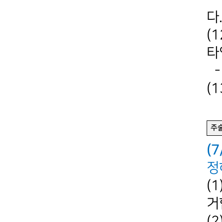
다
(
타
-
(
주
(
정
(1
거
(