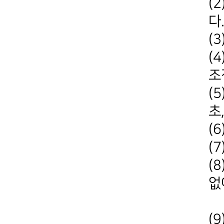
(
다
(
(
조
(
초
(
(
(
없
쿨
(