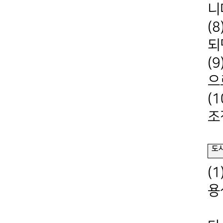
니
(
되
(
으
(
조
도
(
용
P