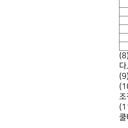
(
다
(
(
조
(
쿨
지