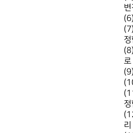
변
(
(
정
(
로
(
(
(
정
(
리