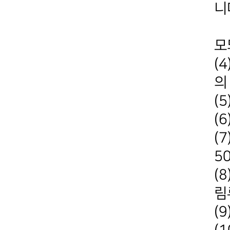
니
공
모
(
의
(
(
(
5
(
림
(