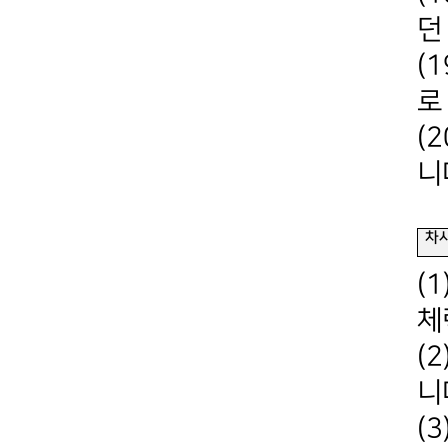
던
(
로
(
니
차
(
체
(
니
(