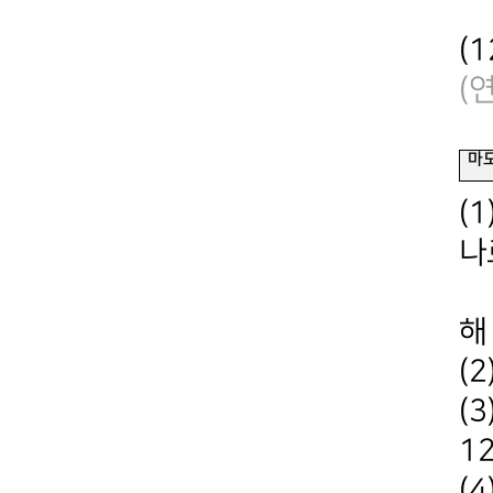
쿨
(
(
연
마
(
나
*
해
(
(
1
(