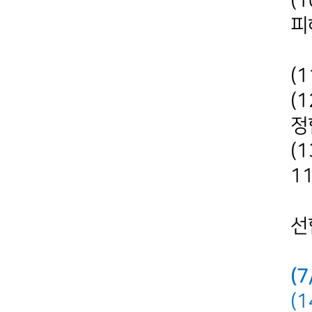
(
피
(
(
정
(
1
강
선
(
(