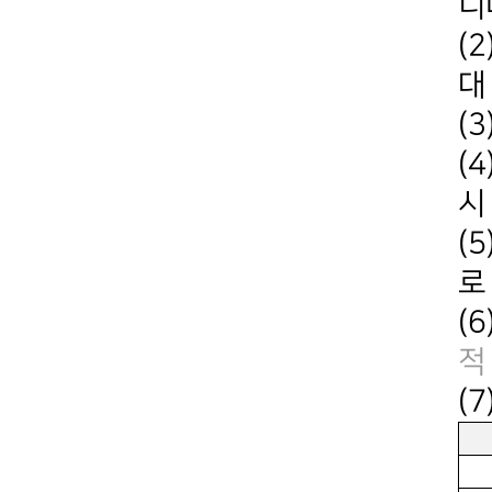
니
(
대
(
(
시
(
로
(
적
(