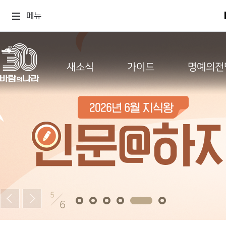
메뉴
새소식
가이드
명예의전
6
6