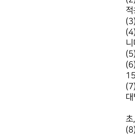
적
(
(
니
(
(6
1
(
대
염
초
(