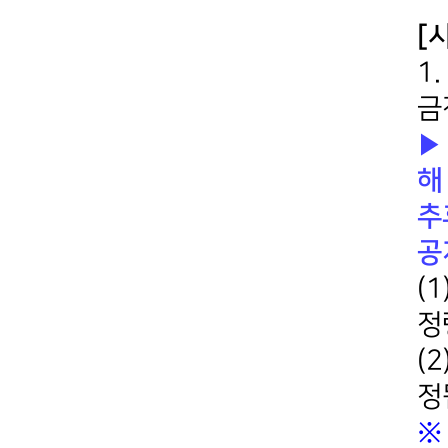
[
1
금
▶
해
추
공
(
정
(
정
※