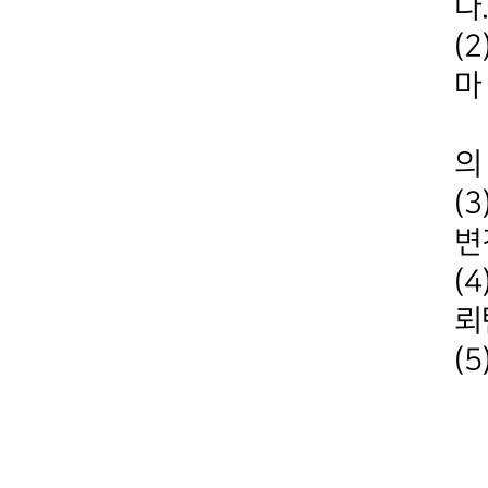
다
(
마
크
의
(
변
(
뢰
(