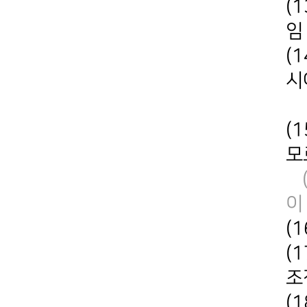
(
임
(
시
괴
(
모
이
(
(
조
(