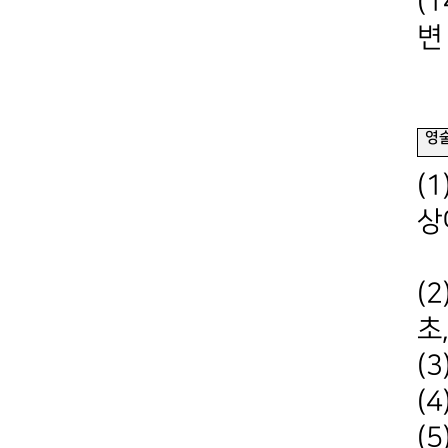
(
변
최
영
(
상
쿨
(
초
(
(
(