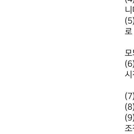
니
(
로
공
모
(
시
최
(
(
(
조