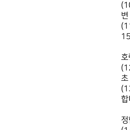
(
변
(
1
마
호
(
초
(
합
보
정