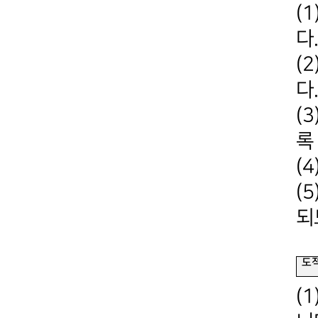
(
다
(
다
(
록
(
(
되
도
(