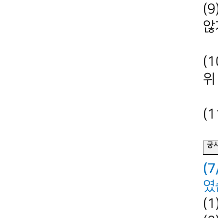
(9
않
마
(
위
사
(
궁
(
였
(