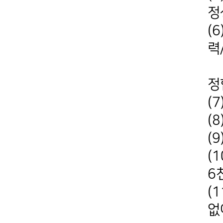
정
(
력
변
정
(7
(
(
(
6
(
없