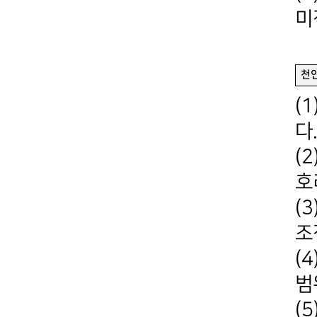
미
천인
(
다
(
호
(
조
(
범
(