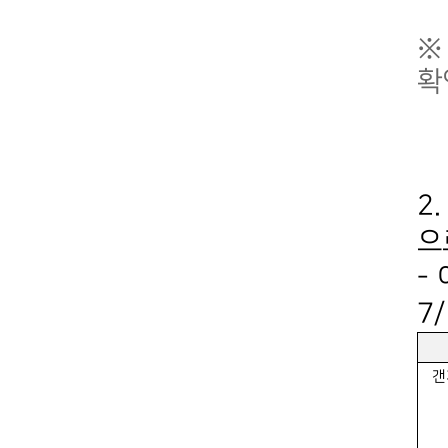
※
확
2
으
-
7
갠