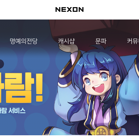
명예의전당
캐시샵
문파
커뮤