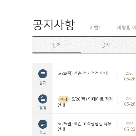
공지사항
이벤트
바람팀 
전체
공지
5/28(목) 넥슨 정기점검 안내
2026
05-26
공지
2026
5/28(목) 업데이트 점검
수정
05-26
안내
점검
5/25(월) 넥슨 고객상담실 휴무
2026
05-22
안내
공지