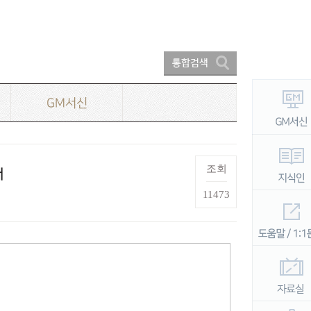
GM서신
조회
내
11473