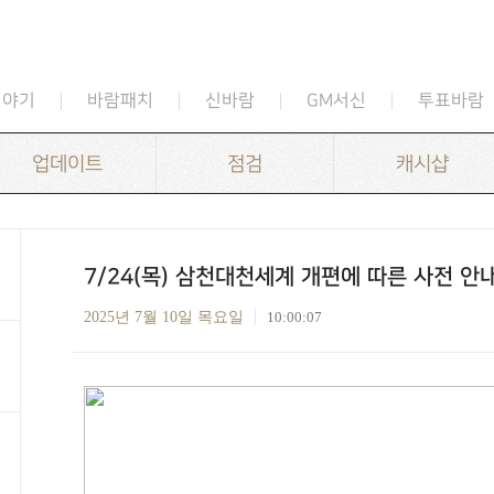
이야기
바람패치
신바람
GM서신
투표바람
업데이트
점검
캐시샵
7/24(목) 삼천대천세계 개편에 따른 사전 안
2025년 7월 10일 목요일
10:00:07