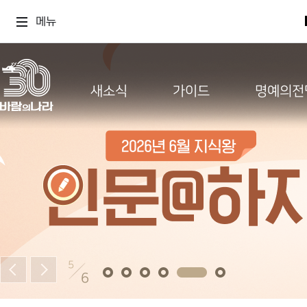
메뉴
새소식
가이드
명예의전
5
6