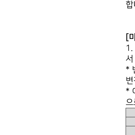
합
[
1
서
*
변
*
으