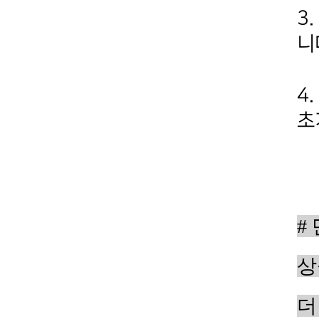
3
니
4
초
#
상
더