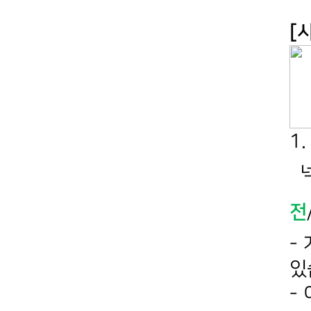
[
1
넥
전
-
있
-