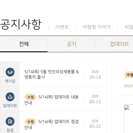
공지사항
이벤트
바람팀 이야기
바
전체
공지
업데이트
5/14(목) 5월 멋진의상재봉틀 &
2026
수
05-14
명품의 출시
캐시샵
202
2026
5/14(목) 업데이트 내용
수정
05-13
안내
업데이트
2026
5/14(목) 업데이트 점검
수정
05-12
안내
점검