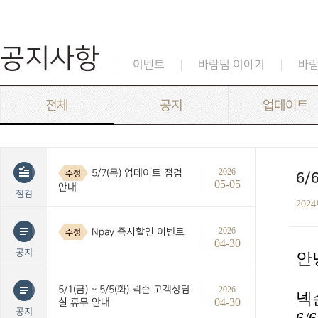
공지사항
이벤트
바람팀 이야기
바
전체
공지
업데이트
2026
5/7(목) 업데이트 점검
수정
6/
05-05
안내
점검
202
2026
Npay 즉시할인 이벤트
수정
04-30
공지
안
5/1(금) ~ 5/5(화) 넥슨 고객상담
2026
넥
04-30
실 휴무 안내
공지