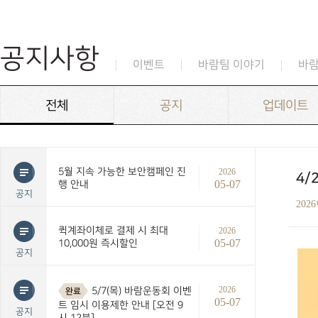
공지사항
이벤트
바람팀 이야기
바
전체
공지
업데이트
5월 지속 가능한 보안캠페인 진
2026
4/
05-07
행 안내
공지
202
퀵계좌이체로 결제 시 최대
2026
05-07
10,000원 즉시할인
공지
2026
5/7(목) 바람운동회 이벤
완료
05-07
트 임시 이용제한 안내 [오전 9
공지
시 12분]