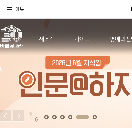
메뉴
새소식
가이드
명예의전
5
6