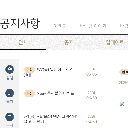
공지사항
이벤트
바람팀 이야기
바
전체
공지
업데이트
2026
5/7(목) 업데이트 점검
수정
완
05-05
안내
점검
202
2026
Npay 즉시할인 이벤트
수정
04-30
공지
5/1(금) ~ 5/5(화) 넥슨 고객상담
2026
04-30
실 휴무 안내
공지