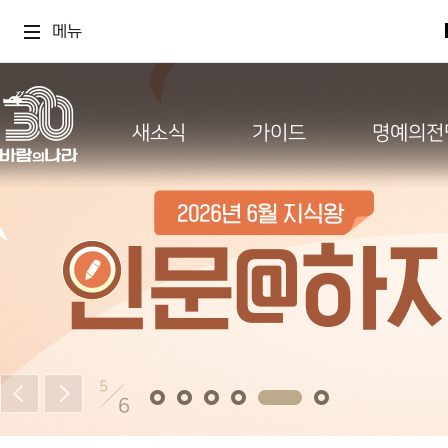
메뉴
새소식
가이드
명예의전
5
6