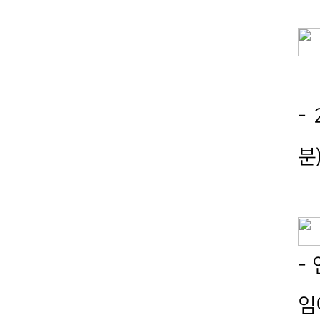
- 
분
-
임