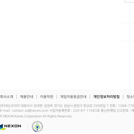
회사소개
채용안내
이용약관
게임이용등급안내
개인정보처리방침
청소
(주)넥슨코리아 대표이사 강대현·김정욱 경기도 성남시 분당구 판교로 256번길 7 전화 : 1588-7701 
E-mail : contact-us@nexon.co.kr 사업자등록번호 : 220-87-17483호 통신판매업 신고번호 
© NEXON Korea Corporation All Rights Reserved.