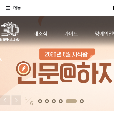
메뉴
새소식
가이드
명예의전
5
6