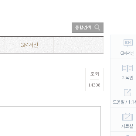
GM서신
조회
14308