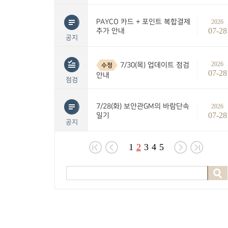
PAYCO 카드 + 포인트 복합결제
2026
07-28
추가 안내
공지
2026
7/30(목) 업데이트 점검
수정
07-28
안내
점검
7/28(화) 보안관GM의 바람단속
2026
07-28
일기
공지
1
2
3
4
5