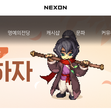
명예의전당
캐시샵
문파
커뮤