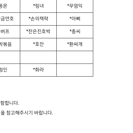
똥몬
*링녀
*무염익
채금연호
*손의책략
*아삐
준버프
*찬은진호박
*충씨
박볶음
*호잔
*환싸개
험인
*화라
포함합니다.
을 참고해주시기 바랍니다.