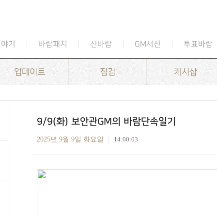
이야기
바람패치
신바람
GM서신
투표바람
업데이트
점검
캐시샵
9/9(화) 보안관GM의 바람단속일기
2025년 9월 9일 화요일
14:00:03