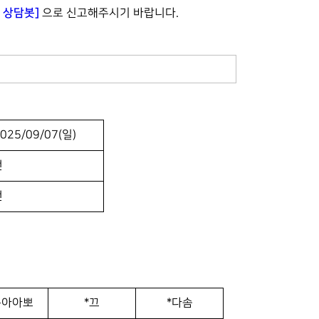
N 상담봇]
으로 신고해주시기 바랍니다.
2025/09/07(일)
건
건
는아아뽀
*끄
*다솜