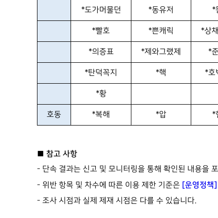
*도가머물던
*동유저
*
*빨호
*쁜캐릭
*상
*의증표
*제와그랬제
*
*탄덕꼭지
*핵
*호
*황
호동
*복해
*압
*
■ 참고 사항
- 단속 결과는 신고 및 모니터링을 통해 확인된 내용을 
[운영정책]
- 위반 항목 및 차수에 따른 이용 제한 기준은
- 조사 시점과 실제 제재 시점은 다를 수 있습니다.