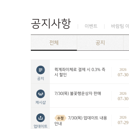
공지사항
이벤트
바람팀 
전체
공지
퀵계좌이체로 결제 시 0.3% 즉
2026
07-30
시 할인
공지
7/30(목) 불꽃행운상자 판매
2026
07-30
캐시샵
2026
7/30(목) 업데이트 내용
수정
07-29
안내
업데이트