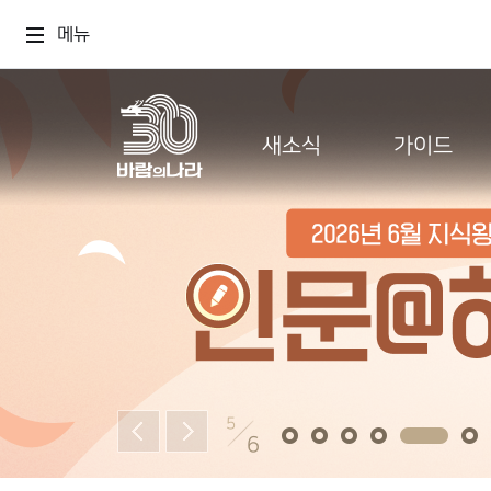
메뉴
새소식
가이드
5
6