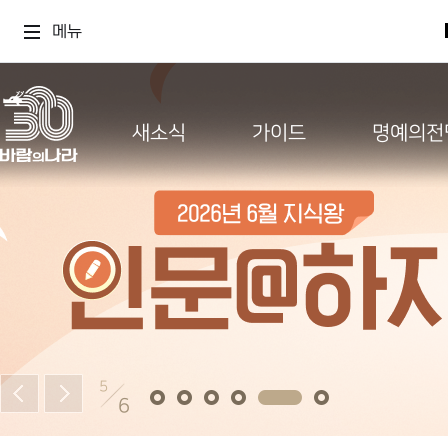
메뉴
새소식
가이드
명예의전
5
6