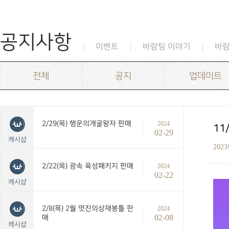
공지사항
이벤트
바람팀 이야기
바
전체
공지
업데이트
2/29(목) 행운의개굴왕자 판매
2024
11
02-29
캐시샵
202
2/22(목) 광속 육성패키지 판매
2024
02-22
캐시샵
2/8(목) 2월 멋진의상재봉틀 판
2024
02-08
매
캐시샵