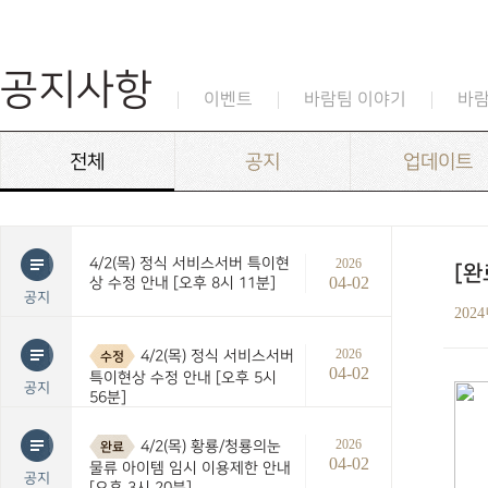
공지사항
이벤트
바람팀 이야기
바
전체
공지
업데이트
4/2(목) 정식 서비스서버 특이현
2026
[완
04-02
상 수정 안내 [오후 8시 11분]
공지
202
2026
4/2(목) 정식 서비스서버
수정
04-02
특이현상 수정 안내 [오후 5시
공지
56분]
2026
4/2(목) 황룡/청룡의눈
완료
04-02
물류 아이템 임시 이용제한 안내
공지
[오후 3시 20분]