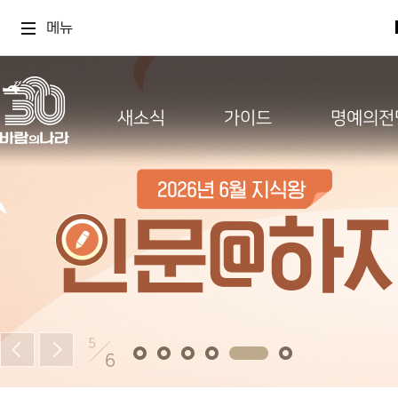
메뉴
새소식
가이드
명예의전
5
6