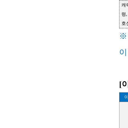
캐
령
호
※
이
[
이