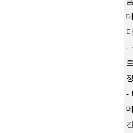
큼
테
-
로
정
-
간