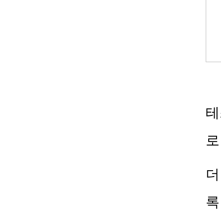
테
로
더
록