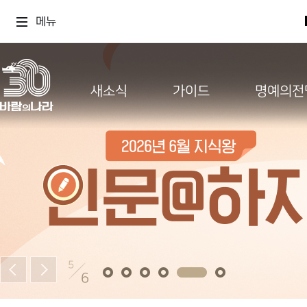
메뉴
새소식
가이드
명예의전
5
6