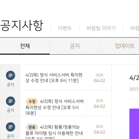
공지사항
이벤트
바람팀 이야기
바
전체
공지
업데이트
4/2(목) 정식 서비스서버 특이현
2026
4/
04-02
상 수정 안내 [오후 8시 11분]
공지
202
2026
4/2(목) 정식 서비스서버
수정
04-02
특이현상 수정 안내 [오후 5시
공지
56분]
2026
4/2(목) 황룡/청룡의눈
완료
04-02
물류 아이템 임시 이용제한 안내
공지
[오후 3시 20분]