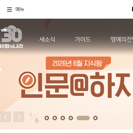
메뉴
새소식
가이드
명예의전
5
6