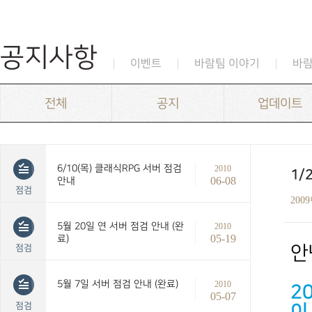
공지사항
이벤트
바람팀 이야기
바
전체
공지
업데이트
6/10(목) 클래식RPG 서버 점검
2010
1/
06-08
안내
점검
200
5월 20일 연 서버 점검 안내 (완
2010
05-19
료)
점검
안
5월 7일 서버 점검 안내 (완료)
2010
2
05-07
점검
이