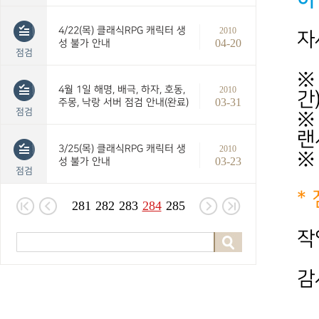
4/22(목) 클래식RPG 캐릭터 생
2010
자
04-20
성 불가 안내
점검
※
4월 1일 해명, 배극, 하자, 호동,
2010
간
03-31
주몽, 낙랑 서버 점검 안내(완료)
점검
※
랜
3/25(목) 클래식RPG 캐릭터 생
2010
※
03-23
성 불가 안내
점검
*
281
282
283
284
285
작
감