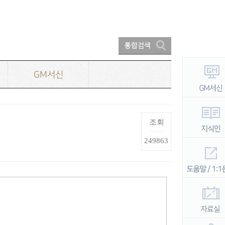
GM서신
조회
249863