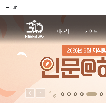
메뉴
새소식
가이드
5
6