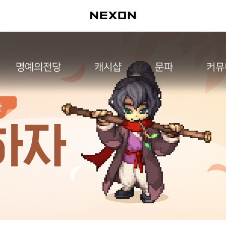
명예의전당
캐시샵
문파
커뮤