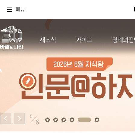
메뉴
새소식
가이드
명예의전
5
6