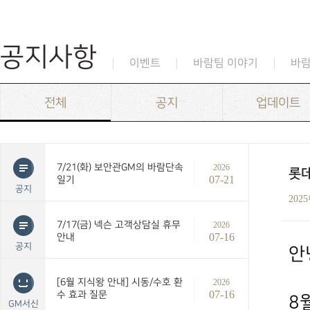
공지사항
이벤트
바람팀 이야기
바
전체
공지
업데이트
7/21(화) 보안관GM의 바람단속
2026
롯데
07-21
일기
공지
202
7/17(금) 넥슨 고객상담실 휴무
2026
07-16
안내
공지
안
[6월 지식왕 안내] 시동/수호 환
2026
07-16
수 효과 질문
8
GM서신