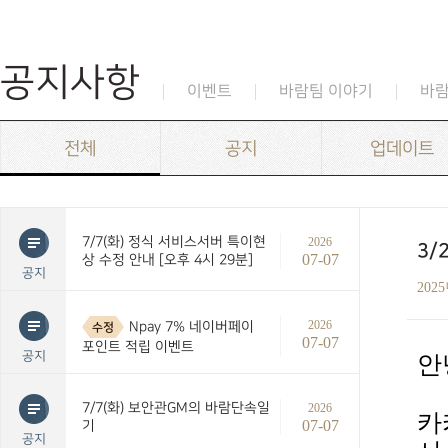
공지사항
이벤트
바람팀 이야기
바
전체
공지
업데이트
7/7(화) 정식 서비스서버 특이현
2026
3/
07-07
상 수정 안내 [오후 4시 29분]
공지
202
2026
Npay 7% 네이버페이
수정
07-07
포인트 적립 이벤트
공지
안
7/7(화) 보안관GM의 바람단속일
2026
카
07-07
기
공지