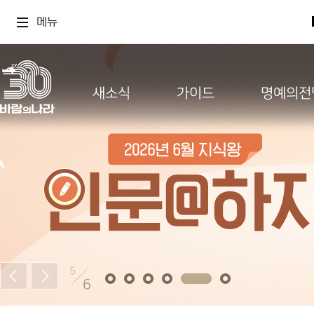
메뉴
새소식
가이드
명예의전
5
6