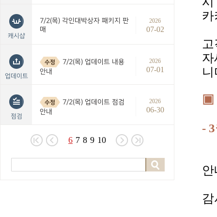
시
카
7/2(목) 각인대박상자 패키지 판
2026
07-02
매
캐시샵
고
자
2026
7/2(목) 업데이트 내용
수정
07-01
니
안내
업데이트
▣
2026
7/2(목) 업데이트 점검
수정
06-30
안내
점검
- 3
6
7
8
9
10
안
감