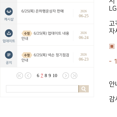
시
L
6/25(목) 은하행운상자 판매
2026
06-25
캐시샵
고
자
2026
6/25(목) 업데이트 내용
수정
06-24
안내
업데이트
▣
2026
6/25(목) 넥슨 정기점검
수정
06-23
- 
안내
공지
6
7
8
9
10
안
감