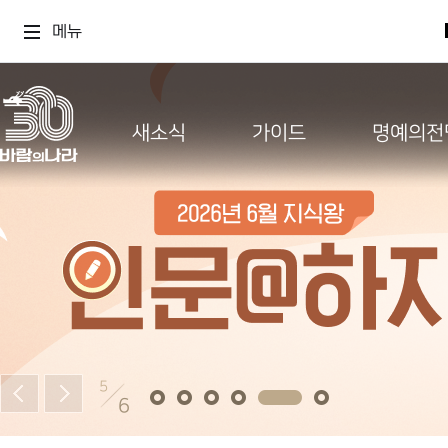
메뉴
새소식
가이드
명예의전
5
6