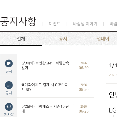
공지사항
이벤트
바람팀 이야기
바
전체
공지
업데이트
6/30(화) 보안관GM의 바람단속
2026
1/
06-30
일기
공지
202
퀵계좌이체로 결제 시 0.3% 즉
2026
06-26
시 할인
공지
안
6/25(목) 바람패스권 시즌16 판
2026
L
06-25
매
캐시샵